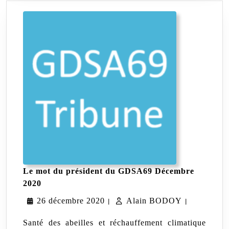
Le mot du président du GDSA69 Décembre
Le
2020
mot
26
Alain
26 décembre 2020
du
Alain BODOY
|
|
président
décembre
BODOY
du
Santé des abeilles et réchauffement climatique