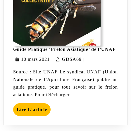
Guide
Guide Pratique ‘Frelon Asiatique’ de l’UNAF
Pratiq
10
GDSA69
10 mars 2021
GDSA69
‘Frelo
|
|
Asiati
mars
de
Source : Site UNAF Le syndicat UNAF (Union
l’UNA
2021
Nationale de l’Apiculture Française) publie un
guide pratique, pour tout savoir sur le frelon
asiatique. Pour télécharger
Lire
Lire L'article
L'article