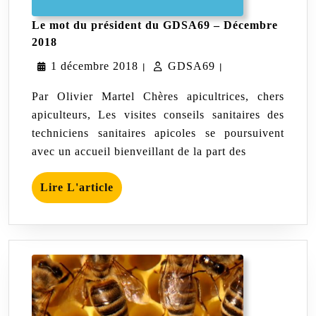
Le mot du président du GDSA69 – Décembre
Le
2018
mot
1
GDSA69
1 décembre 2018
du
GDSA69
|
|
président
décembre
du
Par Olivier Martel Chères apicultrices, chers
GDSA69
2018
apiculteurs, Les visites conseils sanitaires des
–
techniciens sanitaires apicoles se poursuivent
Décembre
2018
avec un accueil bienveillant de la part des
Lire
Lire L'article
L'article