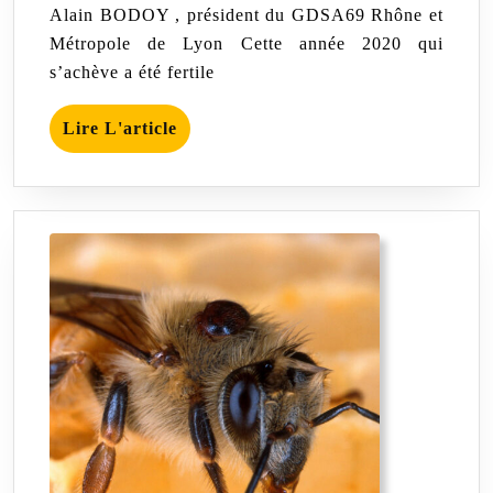
GDSA69
2020
Alain BODOY , président du GDSA69 Rhône et
Décembre
Métropole de Lyon Cette année 2020 qui
2020
s’achève a été fertile
Lire
Lire L'article
L'article