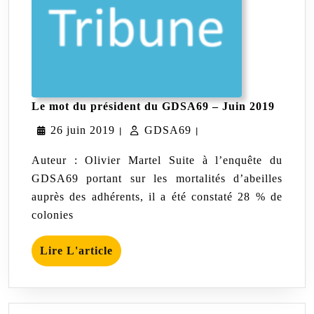
Le
Le mot du président du GDSA69 – Juin 2019
mot
26
GDSA69
26 juin 2019
GDSA69
du
|
|
préside
juin
du
Auteur : Olivier Martel Suite à l’enquête du
GDSA6
2019
GDSA69 portant sur les mortalités d’abeilles
–
auprès des adhérents, il a été constaté 28 % de
Juin
2019
colonies
Lire
Lire L'article
L'article