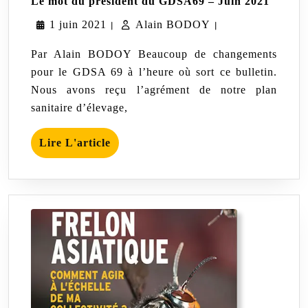
Le mot du président du GDSA69 – Juin 2021
mot
1
Alain
1 juin 2021
Alain BODOY
du
|
|
préside
juin
BODOY
du
Par Alain BODOY Beaucoup de changements
GDSA6
2021
pour le GDSA 69 à l’heure où sort ce bulletin.
–
Nous avons reçu l’agrément de notre plan
Juin
2021
sanitaire d’élevage,
Lire
Lire L'article
L'article