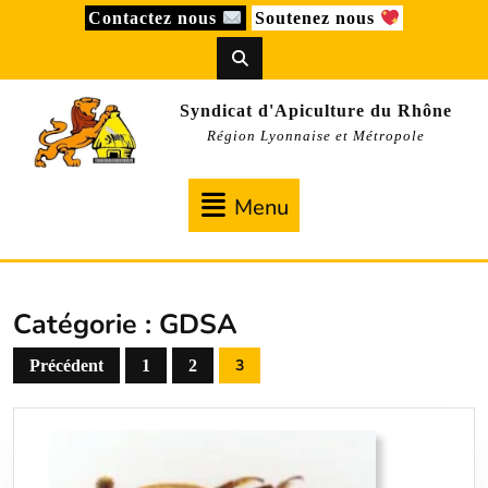
Skip
Contactez nous
Soutenez nous
to
content
Syndicat d'Apiculture du Rhône
Région Lyonnaise et Métropole
Menu
Menu
Catégorie :
GDSA
Pagination
3
Précédent
1
2
des
publications