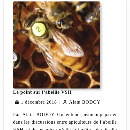
Le
Le point sur l’abeille VSH
point
1
Alain
1 décembre 2018
Alain BODOY
sur
|
|
l’abeille
décembre
BODOY
VSH
Par Alain BODOY On entend beaucoup parler
2018
dans les discussions entre apiculteurs de l’abeille
VSH, et des espoirs qu’elle fait naître. Serait-elle