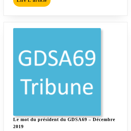
Lire L'article
L'article
Le mot du président du GDSA69 – Décembre
Le
2019
mot