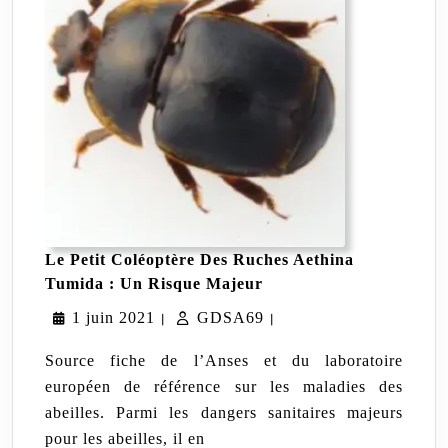
Le Petit Coléoptère Des Ruches Aethina
Le
Tumida : Un Risque Majeur
Petit
1
GDSA69
1 juin 2021
GDSA69
Coléoptère
|
|
Des
juin
Ruches
Source fiche de l’Anses et du laboratoire
Aethina
2021
européen de référence sur les maladies des
Tumida
abeilles. Parmi les dangers sanitaires majeurs
:
Un
pour les abeilles, il en