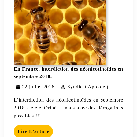
En France, interdiction des néonicotinoïdes en
En
septembre 2018.
France,
22
Syndicat
22 juillet 2016
interdiction
Syndicat Apicole
|
|
des
juillet
Apicole
néonicotinoïdes
L’interdiction des néonicotinoïdes en septembre
en
2016
2018 a été entériné ... mais avec des dérogations
septembre
possibles !!!
2018.
Lire
Lire L'article