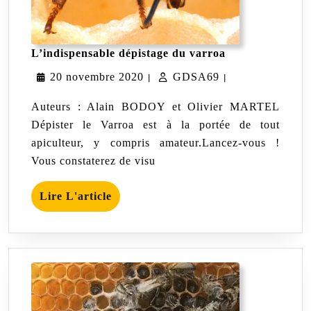
L’indispensable
L’indispensable dépistage du varroa
dépistage
20
GDSA69
20 novembre 2020
GDSA69
du
|
|
varroa
novembre
Auteurs : Alain BODOY et Olivier MARTEL
2020
Dépister le Varroa est à la portée de tout
apiculteur, y compris amateur.Lancez-vous !
Vous constaterez de visu
Lire
Lire L'article
L'article