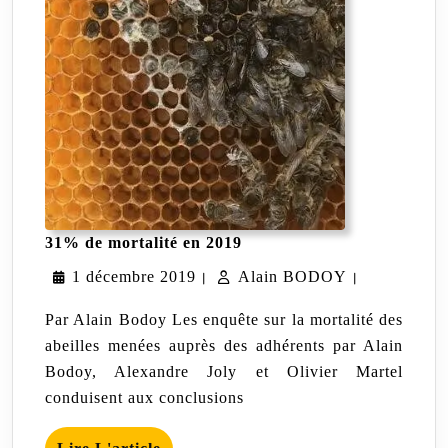
31%
31% de mortalité en 2019
de
1
Alain
1 décembre 2019
Alain BODOY
mortalité
|
|
en
décembre
BODOY
2019
Par Alain Bodoy Les enquête sur la mortalité des
2019
abeilles menées auprès des adhérents par Alain
Bodoy, Alexandre Joly et Olivier Martel
conduisent aux conclusions
Lire