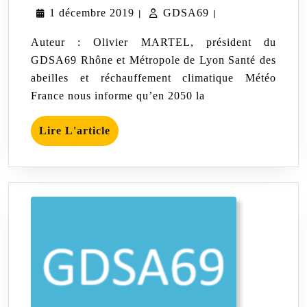
1
GDSA69
1 décembre 2019
du
GDSA69
|
|
président
décembre
du
Auteur : Olivier MARTEL, président du
GDSA69
2019
GDSA69 Rhône et Métropole de Lyon Santé des
–
abeilles et réchauffement climatique Météo
Décembre
2019
France nous informe qu’en 2050 la
Lire
Lire L'article
L'article