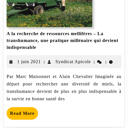
A la recherche de ressources mellifères – La
transhumance, une pratique millénaire qui devient
A
indispensable
la
recherche
1
Syndicat
1 juin 2021
Syndicat Apicole
|
|
|
de
ressources
juin
Apicole
mellifères
Par Marc Maisonnet et Alain Chevalier Imaginée au
2021
–
départ pour rechercher une diversité de miels, la
La
transhumance,
transhumance devient de plus en plus indispensable à
une
la survie en bonne santé des
pratique
millénaire
qui
Read
Read More
devient
More
indispensable