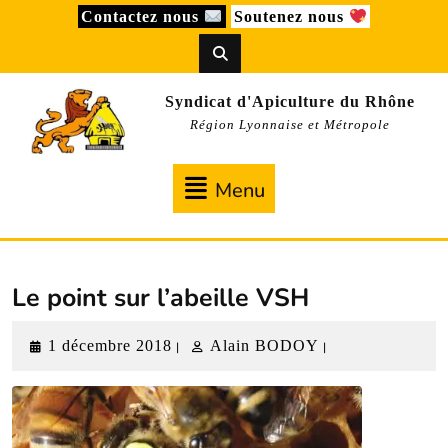
Skip
Contactez nous
Soutenez nous
to
content
Syndicat d'Apiculture du Rhône
Région Lyonnaise et Métropole
Menu
Menu
Le point sur l’abeille VSH
1
Alain
1 décembre 2018
Alain BODOY
|
|
décembre
BODOY
2018