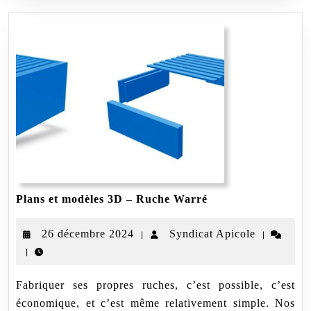
Plans
Plans et modèles 3D – Ruche Warré
et
modèles
26
Syndicat
26 décembre 2024
Syndicat Apicole
|
|
3D
–
|
décembre
Apicole
Ruche
2024
Warré
Fabriquer ses propres ruches, c’est possible, c’est
économique, et c’est même relativement simple. Nos