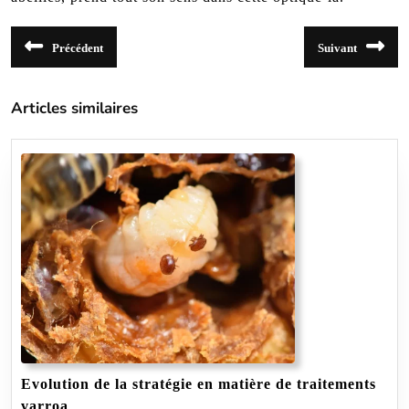
Navigation
Précédent
Suivant
de
Article
Article
précédent
suivant
l’article
:
:
Articles similaires
Evolution de la stratégie en matière de traitements
Evolution
varroa