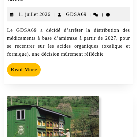
de
la
11
GDSA69
11 juillet 2026
GDSA69
|
|
|
stratégie
en
juillet
matière
Le GDSA69 a décidé d’arrêter la distribution des
2026
de
médicaments à base d’amitraze à partir de 2027, pour
traitements
varroa
se recentrer sur les acides organiques (oxalique et
formique). une décision mûrement réfléchie
Read
Read More
More