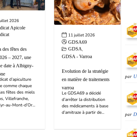
uillet 2026
dicat Apicole
dicat
11 juillet 2026
GDSA69
GDSA
 des fêtes des
,
GDSA - Varroa
2026 – 2027, une
e date à Albigny-
Evolution de la stratégie
ône
par
icat d’apiculture
en matière de traitements
se comme chaque
varroa
les fêtes des miels
Le GDSA69 a décidé
ns, Villefranche,
d’arrêter la distribution
yr-au-Mont-d’Or...
des médicaments à base
d’amitraze à partir de...
D
par