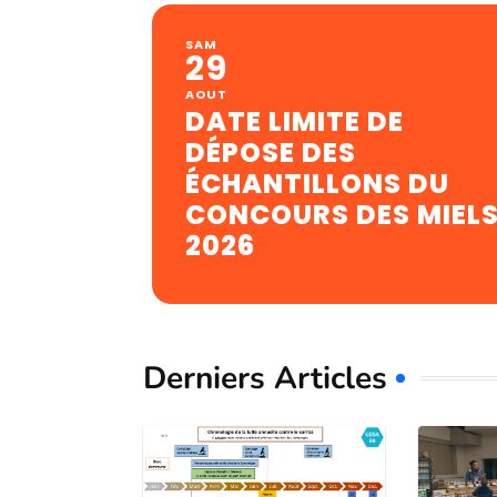
SAM
29
AOUT
DATE LIMITE DE
DÉPOSE DES
ÉCHANTILLONS DU
CONCOURS DES MIEL
2026
Derniers Articles