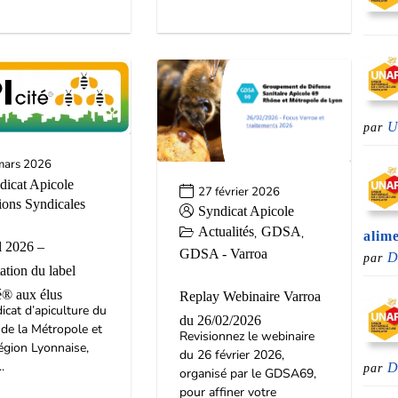
par
mars 2026
dicat Apicole
27 février 2026
ions Syndicales
Syndicat Apicole
Actualités
GDSA
,
,
alim
l 2026 –
GDSA - Varroa
D
par
ation du label
é® aux élus
Replay Webinaire Varroa
icat d’apiculture du
du 26/02/2026
de la Métropole et
Revisionnez le webinaire
égion Lyonnaise,
du 26 février 2026,
.
D
par
organisé par le GDSA69,
pour affiner votre