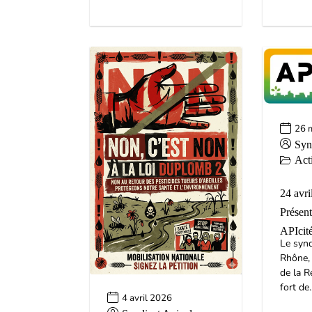
26 
Syn
Act
24 avri
Présent
APIcit
Le synd
Rhône, 
de la R
fort de..
4 avril 2026