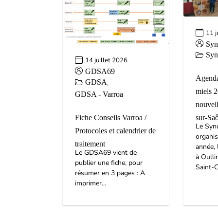
11 j
Syn
Syn
14 juillet 2026
GDSA69
Agenda
GDSA
,
miels 
GDSA - Varroa
nouvell
sur-Sa
Fiche Conseils Varroa /
Le Synd
Protocoles et calendrier de
organi
traitement
année, 
Le GDSA69 vient de
à Oulli
publier une fiche, pour
Saint-C
résumer en 3 pages : A
imprimer...