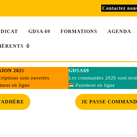
Contactez no
NDICAT
GDSA 69
FORMATIONS
AGENDA
HÉRENTS
ION 202
6
GDSA69
criptions sont ouvertes
Les commandes 2026 sont ter
ment en ligne
Paiement en ligne
’ADHÈRE
JE PASSE COMMAN