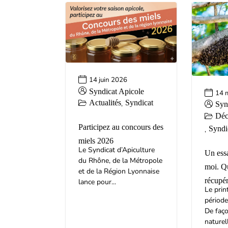
14 juin 2026
Syndicat Apicole
14 
Actualités
Syndicat
,
Syn
Déco
Participez au concours des
Syndi
,
miels 2026
Le Syndicat d’Apiculture
Un essa
du Rhône, de la Métropole
moi. Qu
et de la Région Lyonnaise
récupé
lance pour...
Le prin
période
De faço
naturell