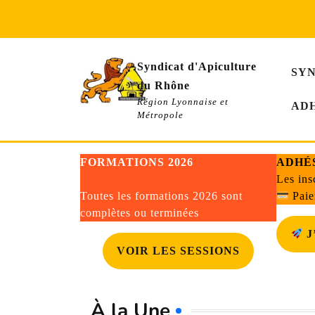
Skip
to
content
Syndicat d'Apiculture
SY
du Rhône
Région Lyonnaise et
AD
Métropole
FORMATIONS 2026
ADHÉS
Les ins
Toutes les formations 2026 sont
Paie
complètes ou terminées
J
VOIR LES SESSIONS
À la Une