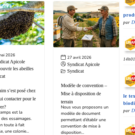
prod
D
par
mai 2026
27 avril 2026
14h0
dicat Apicole
Syndicat Apicole
uvrir les abeilles
Syndicat
cat
Modèle de convention –
im s’est posé chez
Mise à disposition de
le te
i contacter pour le
terrain
biodi
rer?
Nous vous proposons un
D
par
temps est la
modèle de document
 des essaimages.
permettant d’établir une
n toute à fait
convention de mise à
e, une colonie...
disposition...