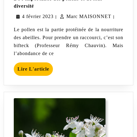
De
diversité
l’importance
4
Marc
4 février 2023
des
Marc MAISONNET
|
|
pollens
février
MAISON
et
Le pollen est la partie protéinée de la nourriture
de
2023
des abeilles. Pour prendre un raccourci, c’est son
leur
bifteck (Professeur Rémy Chauvin). Mais
diversité
l’abondance de ce
Lire
Lire L'article
L'article