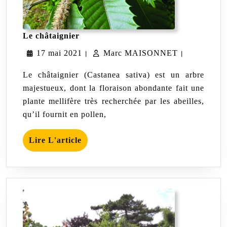
Le
Le châtaignier
châtaignier
17
Marc
17 mai 2021
Marc MAISONNET
|
|
mai
MAISONN
Le châtaignier (Castanea sativa) est un arbre
2021
majestueux, dont la floraison abondante fait une
plante mellifère très recherchée par les abeilles,
qu’il fournit en pollen,
Lire
Lire L'article
L'article