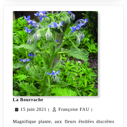
La
La Bourrache
Bourrache
15
Françoise
15 juin 2021
Françoise FAU
|
|
juin
FAU
Magnifique plante, aux fleurs étoilées discrètes
2021