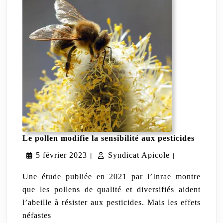
Le
Le pollen modifie la sensibilité aux pesticides
pollen
5
Syndicat
5 février 2023
Syndicat Apicole
modifie
|
|
la
février
Apicole
sensibil
Une étude publiée en 2021 par l’Inrae montre
aux
2023
que les pollens de qualité et diversifiés aident
pestici
l’abeille à résister aux pesticides. Mais les effets
néfastes