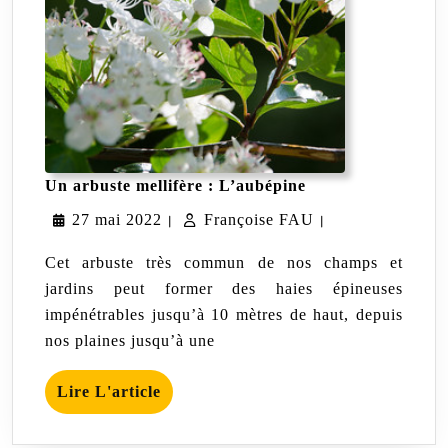
Un
Un arbuste mellifère : L’aubépine
arbuste
27
Françoise
27 mai 2022
Françoise FAU
mellifère
|
|
:
mai
FAU
L’aubépine
Cet arbuste très commun de nos champs et
2022
jardins peut former des haies épineuses
impénétrables jusqu’à 10 mètres de haut, depuis
nos plaines jusqu’à une
Lire
Lire L'article
L'article