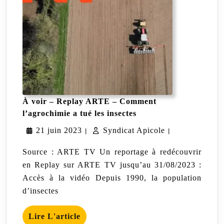
À voir – Replay ARTE – Comment
À
l’agrochimie a tué les insectes
voir
21
Syndicat
21 juin 2023
Syndicat Apicole
–
|
|
Replay
juin
Apicole
ARTE
Source : ARTE TV Un reportage à redécouvrir
–
2023
en Replay sur ARTE TV jusqu’au 31/08/2023 :
Comment
Accès à la vidéo Depuis 1990, la population
l’agrochimie
a
d’insectes
tué
les
Lire
insectes
Lire L'article