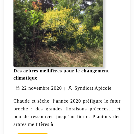
Des arbres mellifères pour le changement
Des
climatique
arbres
22
Syndicat
22 novembre 2020
mellifères
Syndicat Apicole
|
|
pour
novembre
Apicole
le
Chaude et sèche, l’année 2020 préfigure le futur
changement
2020
proche : des grandes floraisons précoces… et
climatique
peu de ressources jusqu’au lierre. Plantons des
arbres mellifères à