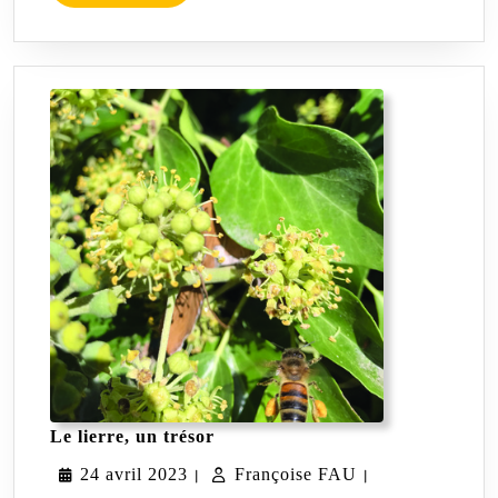
L'article
Le
Le lierre, un trésor
lierre,
24
Françoise
24 avril 2023
un
Françoise FAU
|
|
trésor