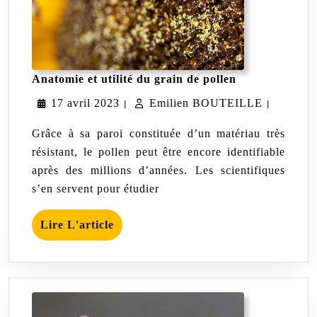
Anatomie
Anatomie et utilité du grain de pollen
et
17
Emilien
17 avril 2023
Emilien BOUTEILLE
utilité
|
|
du
avril
BOUTEI
grain
Grâce à sa paroi constituée d’un matériau très
de
2023
résistant, le pollen peut être encore identifiable
pollen
après des millions d’années. Les scientifiques
s’en servent pour étudier
Lire
Lire L'article
L'article