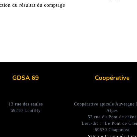
nction du résultat du comptage
GDSA 69
Coopérative
13 rue des saules
Coopérative apicole Auvergne
69210 Lentilly
Alpes
52 rue du Pont de chêne
Lieu-dit : "Le Pont de Chê
69630 Chaponost
Site de la coopérative