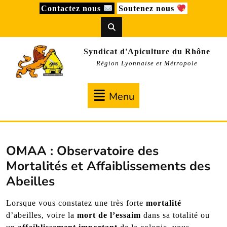
Skip
Contactez nous
Soutenez nous
to
content
Syndicat d'Apiculture du Rhône
Région Lyonnaise et Métropole
Menu
Menu
OMAA : Observatoire des
Mortalités et Affaiblissements des
Abeilles
Lorsque vous constatez une très forte
mortalité
d’abeilles, voire la
mort de l’essaim
dans sa totalité ou