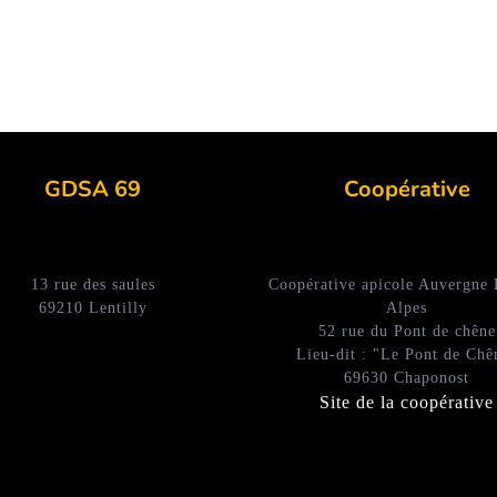
GDSA 69
Coopérative
13 rue des saules
Coopérative apicole Auvergne
69210 Lentilly
Alpes
52 rue du Pont de chêne
Lieu-dit : "Le Pont de Chê
69630 Chaponost
Site de la coopérative