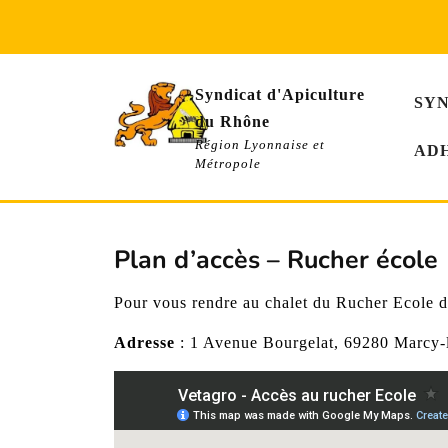
Skip
to
content
Syndicat d'Apiculture
SY
du Rhône
Région Lyonnaise et
AD
Métropole
Plan d’accès – Rucher école
Pour vous rendre au chalet du Rucher Ecole d
Adresse
: 1 Avenue Bourgelat, 69280 Marcy-l