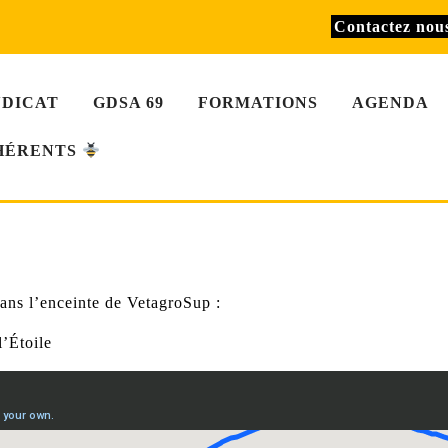
Contactez no
NDICAT
GDSA 69
FORMATIONS
AGENDA
HÉRENTS
ans l’enceinte de VetagroSup :
’Étoile