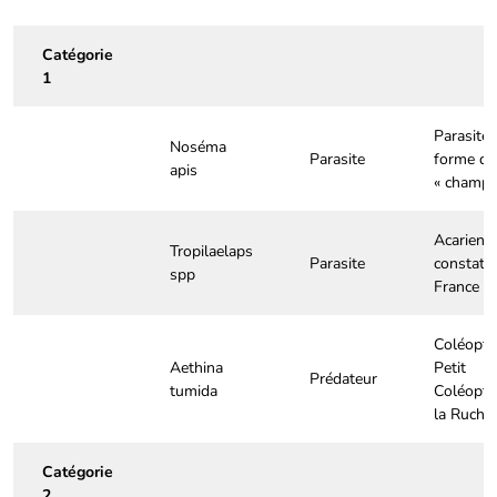
Catégorie
1
Parasite
Noséma
Parasite
forme de
apis
« champi
Acarien,
Tropilaelaps
Parasite
constaté
spp
France
Coléoptèr
Aethina
Petit
Prédateur
tumida
Coléoptè
la Ruche
Catégorie
2