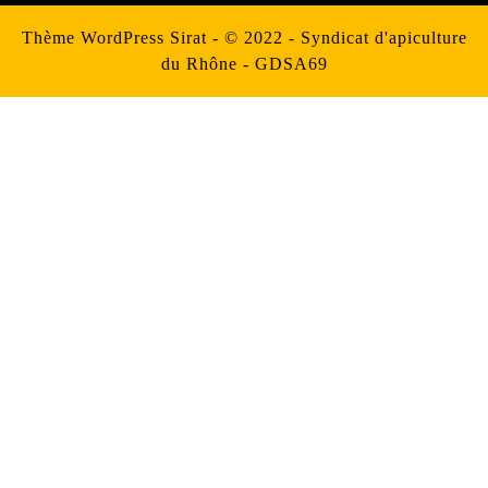
Thème WordPress Sirat
- © 2022 - Syndicat d'apiculture
du Rhône - GDSA69