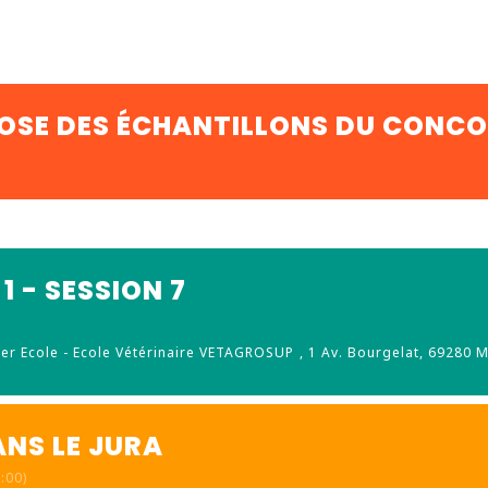
POSE DES ÉCHANTILLONS DU CONCO
 - SESSION 7
er Ecole - Ecole Vétérinaire VETAGROSUP
, 1 Av. Bourgelat, 69280 M
NS LE JURA
:00)