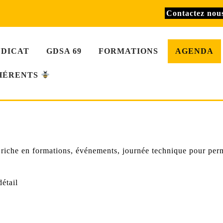
Contactez no
NDICAT
GDSA 69
FORMATIONS
AGENDA
HÉRENTS
iche en formations, événements, journée technique pour perme
étail