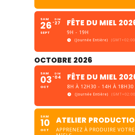
SAM
DIM
FÊTE DU MIEL 202
26
27
9H - 19H
SEPT
(Journée Entière)
(GMT+02:00
OCTOBRE 2026
SAM
DIM
FÊTE DU MIEL 202
03
04
8H À 12H30 - 14H À 18H30
OCT
(Journée Entière)
(GMT+02:00
SAM
ATELIER PRODUCTI
10
APPRENEZ À PRODUIRE VOTR
OCT