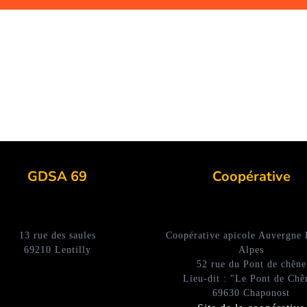
GDSA 69
Coopérative
13 rue des saules
Coopérative apicole Auvergne
69210 Lentilly
Alpes
52 rue du Pont de chêne
Lieu-dit : "Le Pont de Chê
69630 Chaponost