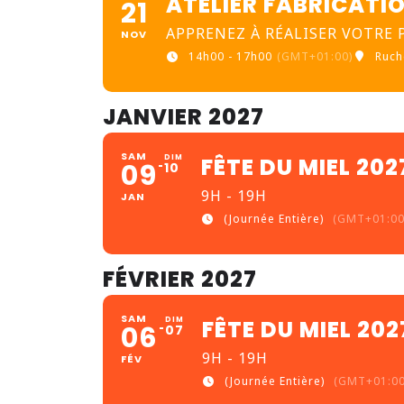
ATELIER FABRICATI
21
APPRENEZ À RÉALISER VOTRE
NOV
14h00 - 17h00
(GMT+01:00)
Ruch
JANVIER 2027
SAM
DIM
FÊTE DU MIEL 20
09
10
9H - 19H
JAN
(Journée Entière)
(GMT+01:00
FÉVRIER 2027
SAM
DIM
FÊTE DU MIEL 20
06
07
9H - 19H
FÉV
(Journée Entière)
(GMT+01:00