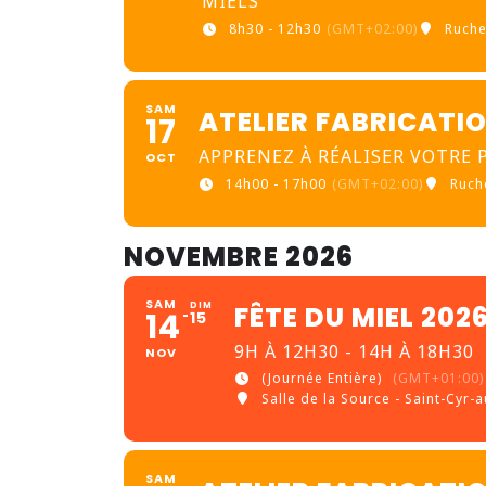
MIELS
8h30 - 12h30
(GMT+02:00)
Ruche
SAM
ATELIER FABRICATI
17
APPRENEZ À RÉALISER VOTRE
OCT
14h00 - 17h00
(GMT+02:00)
Ruch
NOVEMBRE 2026
SAM
DIM
FÊTE DU MIEL 20
14
15
9H À 12H30 - 14H À 18H30
NOV
(Journée Entière)
(GMT+01:00)
Salle de la Source - Saint-Cyr-
SAM