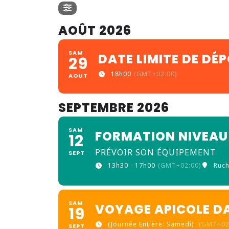
AOÛT 2026
SAM
DATE LIMITE DE DÉ
29
18h00
(GMT+02:00)
AOUT
SEPTEMBRE 2026
SAM
FORMATION NIVEAU 1
12
PRÉVOIR SON ÉQUIPEMENT
SEPT
13h30 - 17h00
(GMT+02:00)
Ruch
SAM
VOYAGE APICOLE DA
19
(Journée Entière: Samedi)
(GMT+02
SEPT