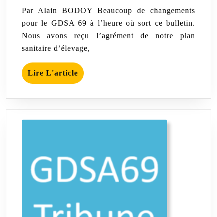
juin
BODOY
du
Par Alain BODOY Beaucoup de changements
GDSA6
2021
pour le GDSA 69 à l’heure où sort ce bulletin.
–
Nous avons reçu l’agrément de notre plan
Juin
2021
sanitaire d’élevage,
Lire
Lire L'article
L'article