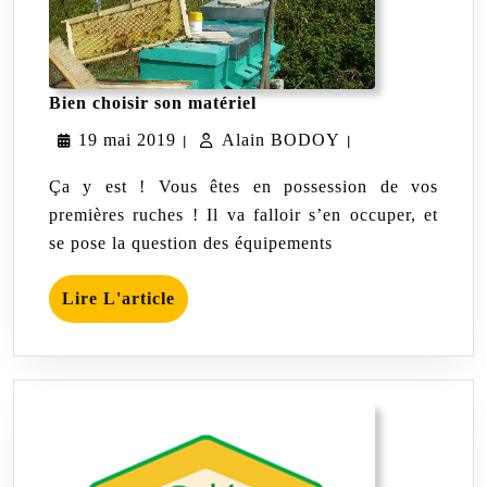
Bien
Bien choisir son matériel
choisir
19
Alain
19 mai 2019
Alain BODOY
son
|
|
matériel
mai
BODOY
Ça y est ! Vous êtes en possession de vos
2019
premières ruches ! Il va falloir s’en occuper, et
se pose la question des équipements
Lire
Lire L'article
L'article