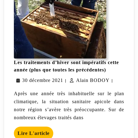
Les traitements d’hiver sont impératifs cette
Les
année (plus que toutes les précédentes)
traitements
30
Alain
30 décembre 2021
Alain BODOY
d’hiver
|
|
sont
décembre
BODOY
impératifs
Après une année très inhabituelle sur le plan
cette
2021
climatique, la situation sanitaire apicole dans
année
notre région s’avère très préoccupante. Sur de
(plus
que
nombreux élevages traités dans
toutes
les
Lire
précédentes)
Lire L'article