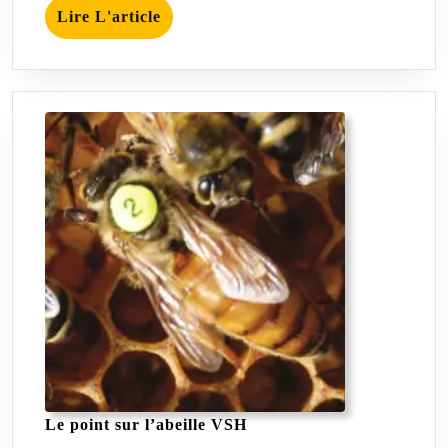
Lire
Lire L'article
L'article
Le
Le point sur l’abeille VSH
point