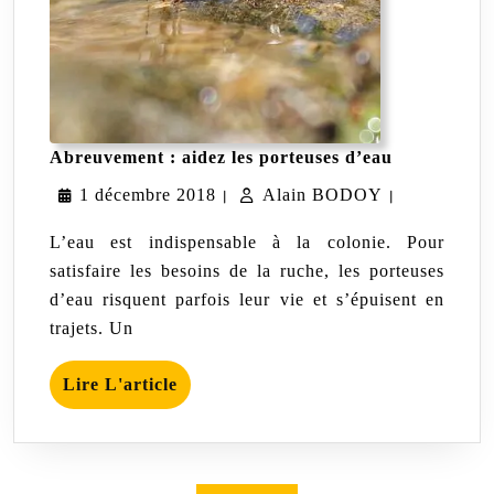
Abreuvemen
Abreuvement : aidez les porteuses d’eau
aidez
1
Alain
1 décembre 2018
Alain BODOY
les
|
|
porteuses
décembre
BODOY
d’eau
L’eau est indispensable à la colonie. Pour
2018
satisfaire les besoins de la ruche, les porteuses
d’eau risquent parfois leur vie et s’épuisent en
trajets. Un
Lire
Lire L'article
L'article