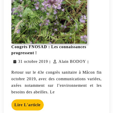
Congrès FNOSAD : Les connaissances
Congrès
progressent !
FNOSAD
31
Alain
31 octobre 2019
:
Alain BODOY
|
|
Les
octobre
BODOY
connaissances
Retour sur le 43e congrès sanitaire à Mâcon fin
progressent
2019
octobre 2019, avec des communications variées,
!
axées notamment sur l’environnement et les
besoins des abeilles. Le
Lire
Lire L'article
L'article