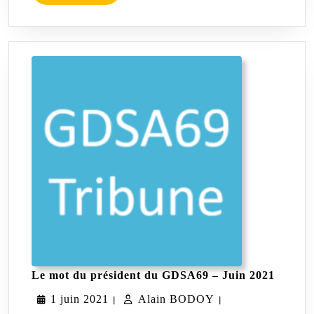
L'article
Le
Le mot du président du GDSA69 – Juin 2021
mot
1
Alain
1 juin 2021
Alain BODOY
du
|
|
préside