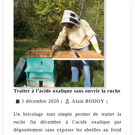
Traite
Traiter à l’acide oxalique sans ouvrir la ruche
à
1
Alain
1 décembre 2020
Alain BODOY
l’acid
|
|
oxaliq
décembre
BODOY
sans
Un bricolage tout simple permet de traiter la
ouvrir
2020
ruche fin décembre à l’acide oxalique par
la
dégouttement sans exposer les abeilles au froid
ruche