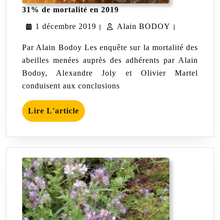
31%
31% de mortalité en 2019
de
1
Alain
1 décembre 2019
Alain BODOY
mortalité
|
|
en
décembre
BODOY
2019
Par Alain Bodoy Les enquête sur la mortalité des
2019
abeilles menées auprès des adhérents par Alain
Bodoy, Alexandre Joly et Olivier Martel
conduisent aux conclusions
Lire
Lire L'article
L'article