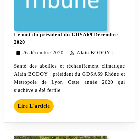
Le mot du président du GDSA69 Décembre
Le
2020
mot
26
Alain
26 décembre 2020
du
Alain BODOY
|
|
président
décembre
BODOY
du
Santé des abeilles et réchauffement climatique
GDSA69
2020
Alain BODOY , président du GDSA69 Rhône et
Décembre
Métropole de Lyon Cette année 2020 qui
2020
s’achève a été fertile
Lire
Lire L'article
L'article