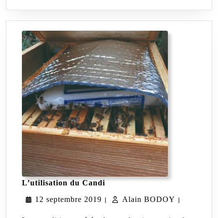
L’utilisation
L’utilisation du Candi
du
12
Alain
12 septembre 2019
Candi
Alain BODOY
|
|
septembre
BODOY