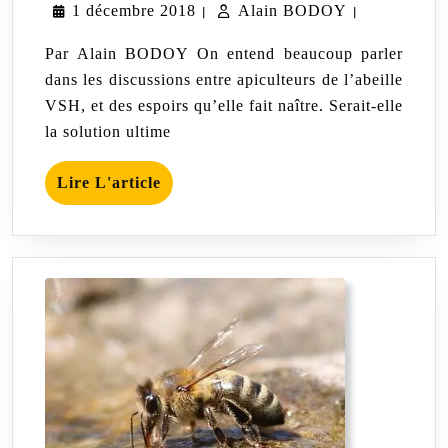
1
Alain
1 décembre 2018
Alain BODOY
sur
|
|
l’abeille
décembre
BODOY
VSH
Par Alain BODOY On entend beaucoup parler
2018
dans les discussions entre apiculteurs de l’abeille
VSH, et des espoirs qu’elle fait naître. Serait-elle
la solution ultime
Lire
Lire L'article
L'article