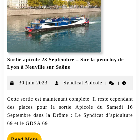
Sortie apicole 23 Septembre – Sur la péniche, de
Sortie
Lyon à Neuville sur Saône
apicole
23
30
Syndicat
30 juin 2023
Syndicat Apicole
|
|
|
Septembre
–
juin
Apicole
Sur
Cette sortie est maintenant complète. Il reste cependant
2023
la
des places pour la sortie Apicole du Samedi 16
péniche,
de
Septembre dans la Drôme : Le Syndicat d’apiculture
Lyon
69 et le GDSA 69
à
Neuville
sur
Read
Read More