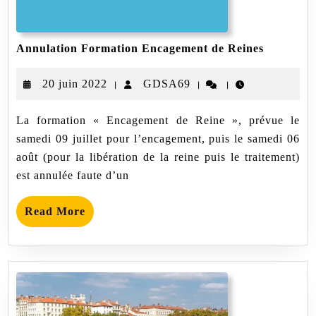
Annulati
Annulation Formation Encagement de Reines
Formatio
Encagem
20
GDSA69
20 juin 2022
GDSA69
|
|
|
de
Reines
juin
La formation « Encagement de Reine », prévue le
2022
samedi 09 juillet pour l’encagement, puis le samedi 06
août (pour la libération de la reine puis le traitement)
est annulée faute d’un
Read
Read More
More