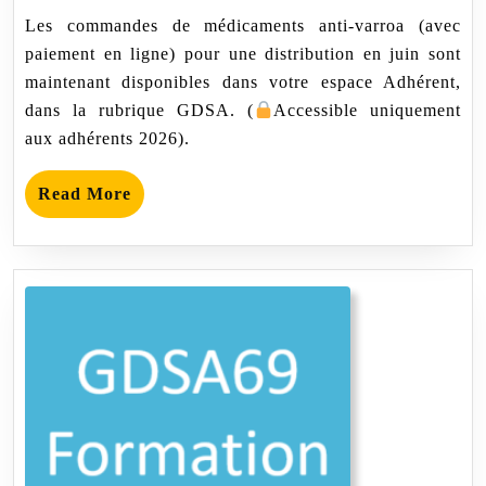
février
traitements
Les commandes de médicaments anti-varroa (avec
2026
anti-
paiement en ligne) pour une distribution en juin sont
varroa
de
maintenant disponibles dans votre espace Adhérent,
juin
dans la rubrique GDSA. (
Accessible uniquement
2026
sont
aux adhérents 2026).
disponibles
Read
Read More
More