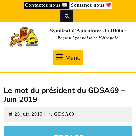
Skip
Contactez nous
Soutenez nous
to
content
Syndicat d'Apiculture du Rhône
Région Lyonnaise et Métropole
Menu
Menu
Le mot du président du GDSA69 –
Juin 2019
26
GDSA69
26 juin 2019
GDSA69
|
|
juin
2019