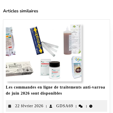
précédent
suivant
l’article
:
:
Articles similaires
Les commandes en ligne de traitements anti-varroa
Les
de juin 2026 sont disponibles
commandes
en
22
GDSA69
22 février 2026
GDSA69
|
|
|
ligne
de