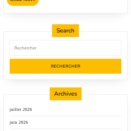
Saône
More
Search
Search
for:
Archives
juillet 2026
juin 2026