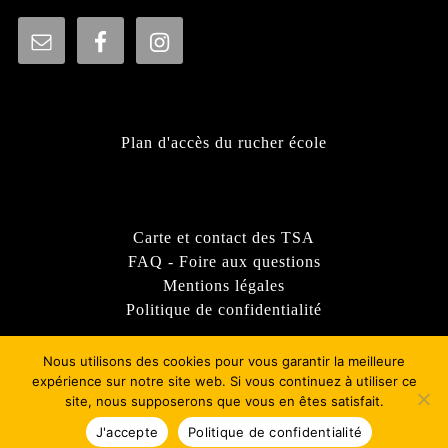
Plan d'accès du rucher école
Carte et contact des TSA
FAQ - Foire aux questions
Mentions légales
Politique de confidentialité
Nous utilisons des cookies pour vous garantir la meilleure
expérience sur notre site web. Si vous continuez à utiliser ce
site, nous supposerons que vous en êtes satisfait.
Thème WordPress Sirat
- © 2022 - Syndicat d'apiculture
du Rhône - GDSA69
J'accepte
Politique de confidentialité