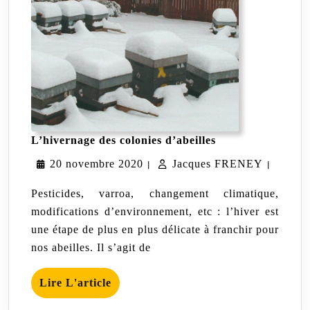
L’hivernage
L’hivernage des colonies d’abeilles
des
20
Jacques
20 novembre 2020
Jacques FRENEY
colonies
|
|
d’abeilles
novembre
FRENE
Pesticides, varroa, changement climatique,
2020
modifications d’environnement, etc : l’hiver est
une étape de plus en plus délicate à franchir pour
nos abeilles. Il s’agit de
Lire
Lire L'article
L'article