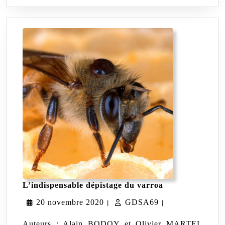
L’indispensable
L’indispensable dépistage du varroa
dépistage
20
GDSA69
20 novembre 2020
GDSA69
du
|
|
varroa
novembre
Auteurs : Alain BODOY et Olivier MARTEL