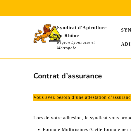
Skip
to
content
Syndicat d'Apiculture
SY
du Rhône
Région Lyonnaise et
AD
Métropole
Contrat d’assurance
Vous avez besoin d’une attestation d’assuran
Lors de votre adhésion, le syndicat vous prop
Formule Multirisques (Cette formule permet