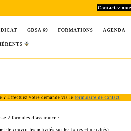
Contactez no
NDICAT
GDSA 69
FORMATIONS
AGENDA
HÉRENTS
ce ? Effectuez votre demande via le
formulaire de contact
ose 2 formules d’assurance :
 de couvrir les activités sur les foires et marchés)