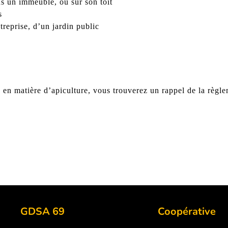
ns un immeuble, ou sur son toit
s
treprise, d’un jardin public
e en matière d’apiculture, vous trouverez un rappel de la règl
GDSA 69
Coopérative