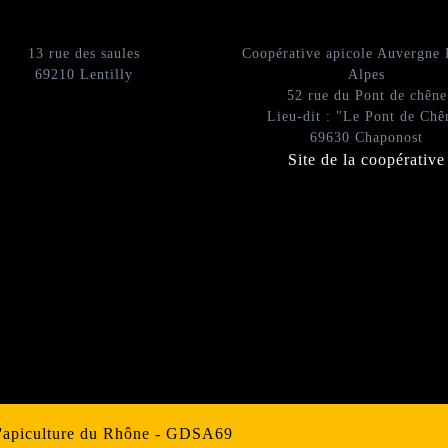
13 rue des saules
Coopérative apicole Auvergne
69210 Lentilly
Alpes
52 rue du Pont de chêne
Lieu-dit : "Le Pont de Chê
69630 Chaponost
Site de la coopérative
d'apiculture du Rhône - GDSA69