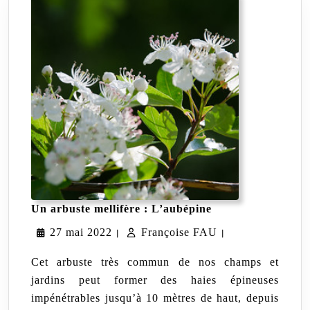
Un
Un arbuste mellifère : L’aubépine
arbuste
27
Françoise
27 mai 2022
Françoise FAU
mellifère
|
|
:
mai
FAU
L’aubépine
Cet arbuste très commun de nos champs et
2022
jardins peut former des haies épineuses
impénétrables jusqu’à 10 mètres de haut, depuis