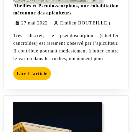
Abeilles et Pseudo-scorpions, une cohabitation
Abeilles
méconnue des apiculteurs
et
27
Emilien
27 mai 2022
Emilien BOUTEILLE
Pseudo-
|
|
scorpions,
mai
BOUTEIL
une
Très discret, le pseudoscorpion (Chelifer
cohabitation
2022
cancroïdes) est rarement observé par l’apiculteur.
méconnue
Il contribue pourtant modestement à lutter contre
des
apiculteurs
le varroa dans les ruches, notamment pour
Lire
Lire L'article
L'article