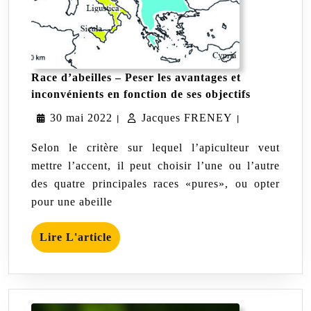
Race d’abeilles – Peser les avantages et
Race
inconvénients en fonction de ses objectifs
d’abeilles
30
Jacques
30 mai 2022
Jacques FRENEY
–
|
|
Peser
mai
FRENEY
les
Selon le critère sur lequel l’apiculteur veut
avantages
2022
mettre l’accent, il peut choisir l’une ou l’autre
et
des quatre principales races «pures», ou opter
inconvénie
en
pour une abeille
fonction
de
Lire
ses
Lire L'article
objectifs
L'article