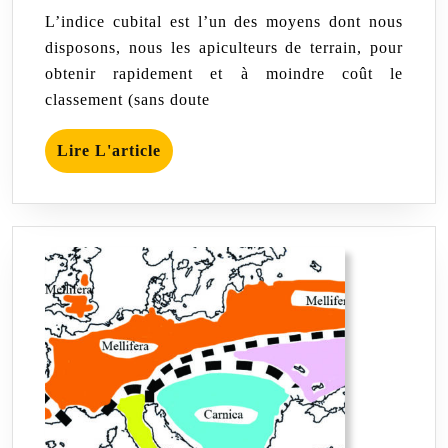
mai
FRENEY
pratique
L’indice cubital est l’un des moyens dont nous
pour
2022
disposons, nous les apiculteurs de terrain, pour
contrôler
obtenir rapidement et à moindre coût le
la
pureté
classement (sans doute
des
races
Lire
d’abeilles
Lire L'article
L'article