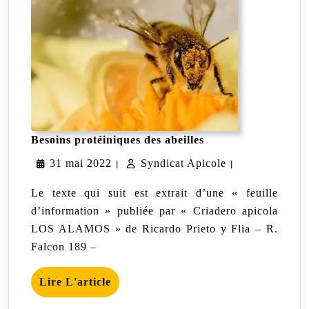
Besoins
Besoins protéiniques des abeilles
protéiniques
31
Syndicat
31 mai 2022
Syndicat Apicole
des
|
|
abeilles
mai
Apicole
Le texte qui suit est extrait d’une « feuille
2022
d’information » publiée par « Criadero apicola
LOS ALAMOS » de Ricardo Prieto y Flia – R.
Falcon 189 –
Lire
Lire L'article
L'article