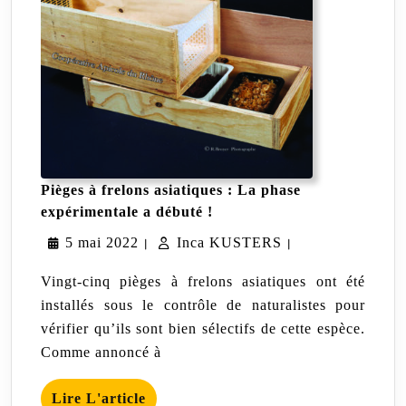
Pièges à frelons asiatiques : La phase
Pièges
expérimentale a débuté !
à
5
Inca
5 mai 2022
Inca KUSTERS
frelons
|
|
asiatiques
mai
KUSTERS
:
Vingt-cinq pièges à frelons asiatiques ont été
La
2022
installés sous le contrôle de naturalistes pour
phase
vérifier qu’ils sont bien sélectifs de cette espèce.
expérimentale
a
Comme annoncé à
débuté
!
Lire
Lire L'article