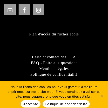
Plan d'accès du rucher école
Carte et contact des TSA
FAQ - Foire aux questions
Mentions légales
Politique de confidentialité
Nous utilisons des cookies pour vous garantir la meilleure
expérience sur notre site web. Si vous continuez à utiliser ce
site, nous supposerons que vous en êtes satisfait.
Thème WordPress Sirat
- © 2022 - Syndicat d'apiculture
du Rhône - GDSA69
J'accepte
Politique de confidentialité