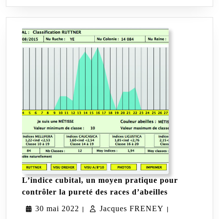
L’indice cubital, un moyen pratique pour
L’indice
contrôler la pureté des races d’abeilles
cubital,
30
Jacques
30 mai 2022
Jacques FRENEY
un
|
|
moyen