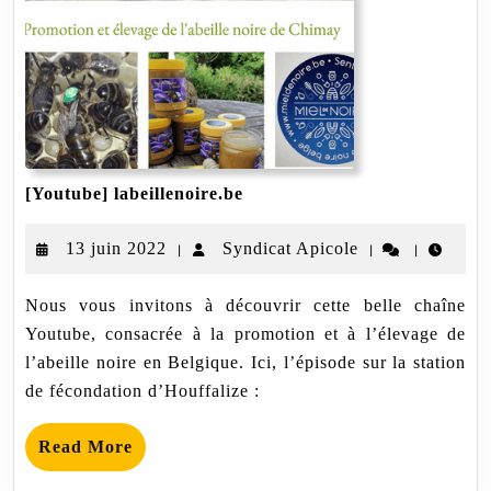
[Youtube]
[Youtube] labeillenoire.be
labeillenoire.be
13
Syndicat
13 juin 2022
Syndicat Apicole
|
|
|
juin
Apicole
Nous vous invitons à découvrir cette belle chaîne
2022
Youtube, consacrée à la promotion et à l’élevage de
l’abeille noire en Belgique. Ici, l’épisode sur la station
de fécondation d’Houffalize :
Read
Read More
More