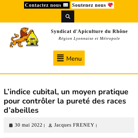
Skip
Contactez nous
Soutenez nous
to
content
Syndicat d'Apiculture du Rhône
Région Lyonnaise et Métropole
Menu
Menu
L’indice cubital, un moyen pratique
pour contrôler la pureté des races
d’abeilles
30
Jacques
30 mai 2022
Jacques FRENEY
|
|
mai
FRENEY