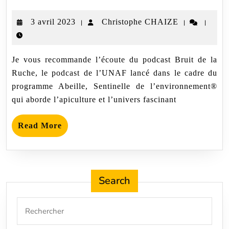
écouter
–
3
Christophe
3 avril 2023
Christophe CHAIZE
|
|
|
Podcast
–
avril
CHAIZE
Le
2023
bruit
Je vous recommande l’écoute du podcast Bruit de la
de
la
Ruche, le podcast de l’UNAF lancé dans le cadre du
ruche
programme Abeille, Sentinelle de l’environnement®
qui aborde l’apiculture et l’univers fascinant
Read
Read More
More
Search
Search
for: