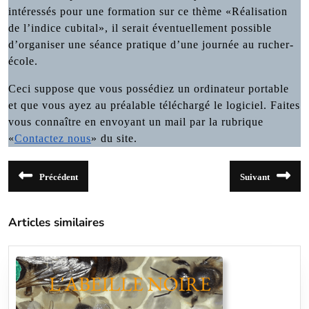
intéressés pour une formation sur ce thème «Réalisation
de l’indice cubital», il serait éventuellement possible
d’organiser une séance pratique d’une journée au rucher-
école.
Ceci suppose que vous possédiez un ordinateur portable
et que vous ayez au préalable téléchargé le logiciel. Faites
vous connaître en envoyant un mail par la rubrique
«
Contactez nous
» du site.
Navigation
Précédent
Suivant
de
Article
Article
précédent
suivant
l’article
:
:
Articles similaires