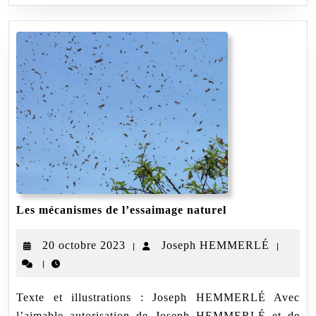
Les
Les mécanismes de l’essaimage naturel
mécanismes
de
20
Joseph
20 octobre 2023
Joseph HEMMERLÉ
|
|
l’essaimage
naturel
|
octobre
HEMM
2023
Texte et illustrations : Joseph HEMMERLÉ Avec
l’aimable autorisation de Joseph HEMMERLÉ et de