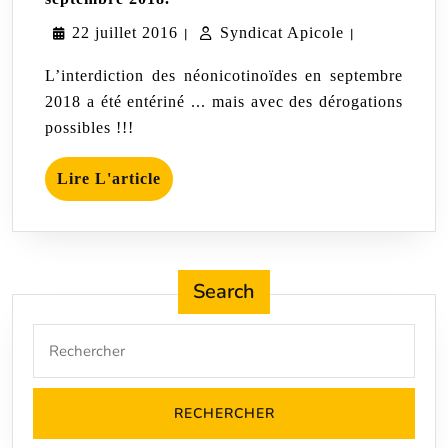
France,
22
Syndicat
22 juillet 2016
interdiction
Syndicat Apicole
|
|
des
juillet
Apicole
néonicotinoïdes
L’interdiction des néonicotinoïdes en septembre
en
2016
2018 a été entériné ... mais avec des dérogations
septembre
possibles !!!
2018.
Lire
Lire L'article
L'article
Search
Search
for: