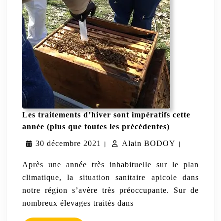
Les traitements d’hiver sont impératifs cette
Les
année (plus que toutes les précédentes)
traitements
30
Alain
30 décembre 2021
Alain BODOY
d’hiver
|
|
sont
décembre
BODOY
impératifs
Après une année très inhabituelle sur le plan
cette
2021
climatique, la situation sanitaire apicole dans
année
notre région s’avère très préoccupante. Sur de
(plus
que
nombreux élevages traités dans
toutes
les