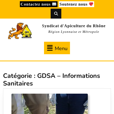
Skip
Contactez nous
Soutenez nous
to
content
Syndicat d'Apiculture du Rhône
Région Lyonnaise et Métropole
Menu
Menu
Catégorie :
GDSA – Informations
Sanitaires