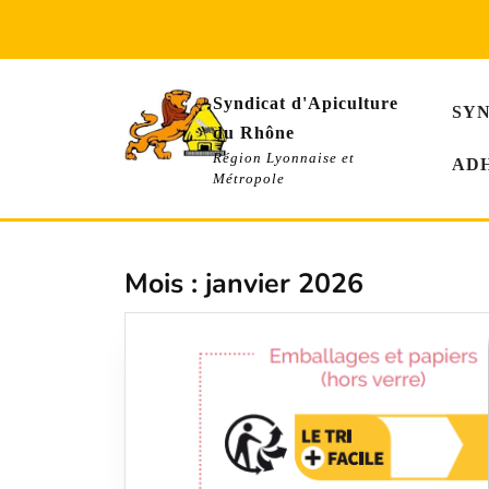
Skip
to
content
Syndicat d'Apiculture
SY
du Rhône
Région Lyonnaise et
AD
Métropole
Mois :
janvier 2026