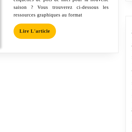
figurer
saison ? Vous trouverez ci-dessous les
sur
les
ressources graphiques au format
étiquettes
des
pots
Lire
Lire L'article
de
L'article
miel