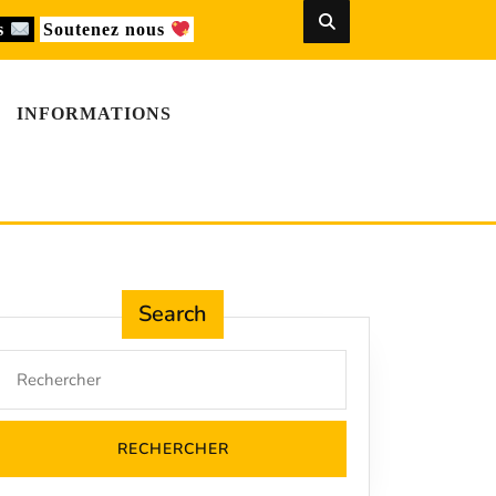
us
Soutenez nous
INFORMATIONS
Search
Search
for: