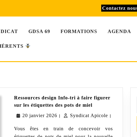
Contactez no
NDICAT
GDSA 69
FORMATIONS
AGENDA
HÉRENTS
Ressources design Info-tri à faire figurer
Ressources
sur les étiquettes des pots de miel
design
20
Syndicat
20 janvier 2026
Syndicat Apicole
Info-
|
|
tri
janvier
Apicole
à
Vous êtes en train de concevoir vos
faire
2026
étiquettes de pots de miel pour la nouvelle