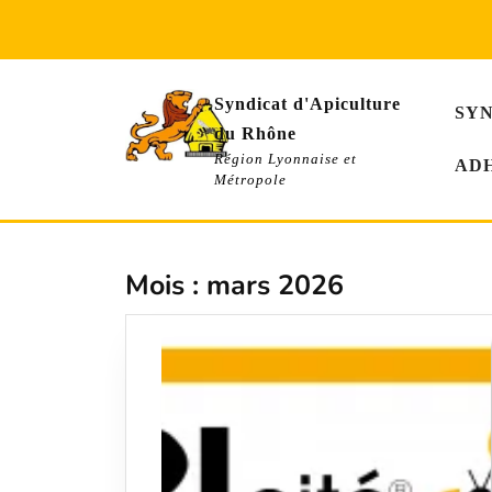
Skip
to
content
Syndicat d'Apiculture
SY
du Rhône
Région Lyonnaise et
AD
Métropole
Mois :
mars 2026