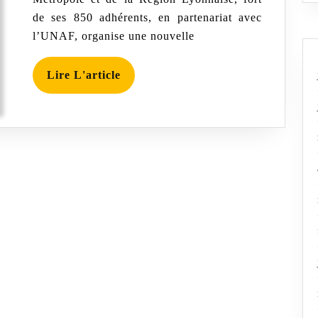
label
de ses 850 adhérents, en partenariat avec
APIcité®
aux
l’UNAF, organise une nouvelle
élus
Lire
Lire L'article
L'article