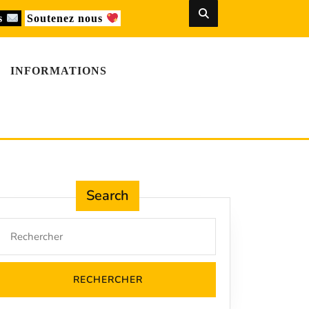
us
Soutenez nous
INFORMATIONS
Search
Search
for: