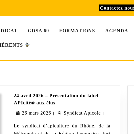
Contactez no
NDICAT
GDSA 69
FORMATIONS
AGENDA
HÉRENTS
24 avril 2026 – Présentation du label
24
APIcité® aux élus
avril
26
Syndicat
26 mars 2026
2026
Syndicat Apicole
|
|
–
mars
Apicole
Présentation
Le syndicat d’apiculture du Rhône, de la
du
2026
Métropole et de la Région Lyonnaise, fort