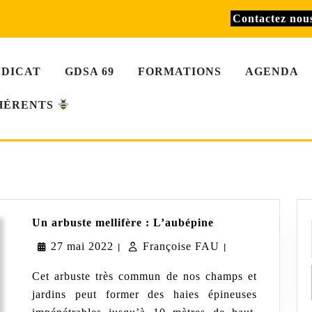
Contactez no
NDICAT
GDSA 69
FORMATIONS
AGENDA
HÉRENTS
Un
Un arbuste mellifère : L’aubépine
arbuste
27
Françoise
27 mai 2022
Françoise FAU
mellifère
|
|
:
mai
FAU
L’aubépine
Cet arbuste très commun de nos champs et
2022
jardins peut former des haies épineuses