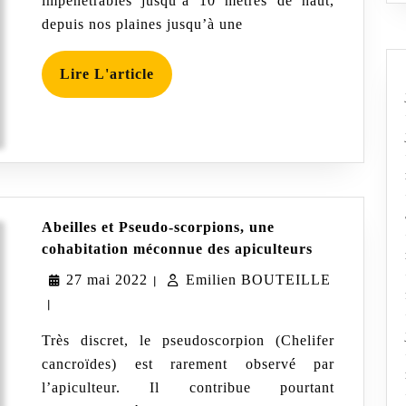
impénétrables jusqu’à 10 mètres de haut,
depuis nos plaines jusqu’à une
Lire
Lire L'article
L'article
Abeilles et Pseudo-scorpions, une
Abeilles
cohabitation méconnue des apiculteurs
et
27
Emilien
27 mai 2022
Emilien BOUTEILLE
Pseudo-
|
scorpions,
|
mai
BOUTEIL
une
cohabitation
2022
Très discret, le pseudoscorpion (Chelifer
méconnue
cancroïdes) est rarement observé par
des
apiculteurs
l’apiculteur. Il contribue pourtant