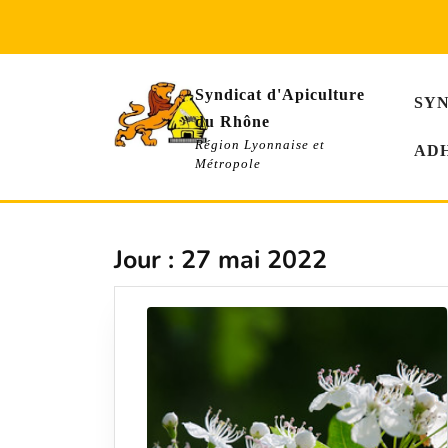
Skip
to
content
Syndicat d'Apiculture
SY
du Rhône
Région Lyonnaise et
AD
Métropole
Jour :
27 mai 2022