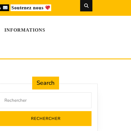
us
Soutenez nous
INFORMATIONS
Search
Search
for: