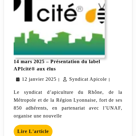
14 mars 2025 – Présentation du label
14
APIcité® aux élus
mars
12
Syndicat
12 janvier 2025
2025
Syndicat Apicole
|
|
–
janvier
Apicole
Présentation
Le syndicat d’apiculture du Rhône, de la
du
2025
Métropole et de la Région Lyonnaise, fort de ses
label
850 adhérents, en partenariat avec l’UNAF,
APIcité®
aux
organise une nouvelle
élus
Lire
Lire L'article