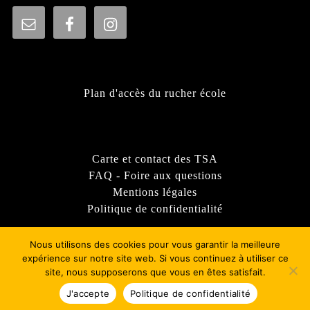
Plan d'accès du rucher école
Carte et contact des TSA
FAQ - Foire aux questions
Mentions légales
Politique de confidentialité
Nous utilisons des cookies pour vous garantir la meilleure
expérience sur notre site web. Si vous continuez à utiliser ce
site, nous supposerons que vous en êtes satisfait.
Thème WordPress Sirat
- © 2022 - Syndicat d'apiculture
du Rhône - GDSA69
J'accepte
Politique de confidentialité