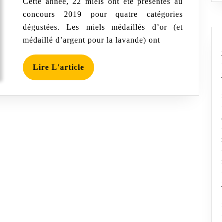
Cette année, 22 miels ont été présentés au
quatre
catégories
concours 2019 pour quatre catégories
en
dégustées. Les miels médaillés d’or (et
lice
médaillé d’argent pour la lavande) ont
Lire
Lire L'article
L'article