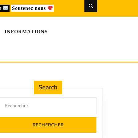
us
Soutenez nous
INFORMATIONS
Search
Search
for: