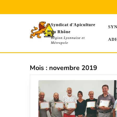
Skip
to
content
Syndicat d'Apiculture
SY
du Rhône
Région Lyonnaise et
AD
Métropole
Mois :
novembre 2019