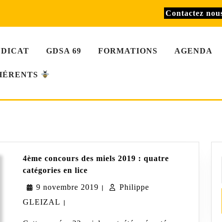
Contactez no
NDICAT
GDSA 69
FORMATIONS
AGENDA
HÉRENTS
4ème concours des miels 2019 : quatre
4ème
catégories en lice
concours
9
9 novembre 2019
des
Philippe
|
miels
Philippe
novembre
GLEIZAL
|
2019
:
GLEIZAL
2019