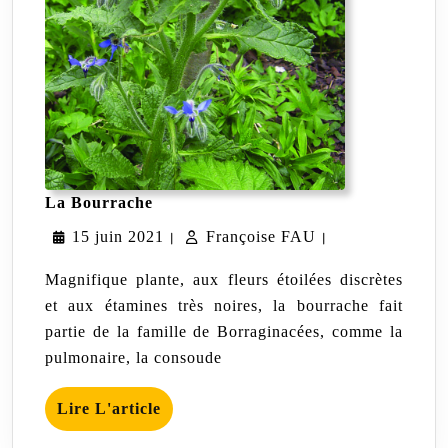
La
La Bourrache
Bourrache
15
Françoise
15 juin 2021
Françoise FAU
|
|
juin
FAU
Magnifique plante, aux fleurs étoilées discrètes
2021
et aux étamines très noires, la bourrache fait
partie de la famille de Borraginacées, comme la
pulmonaire, la consoude
Lire
Lire L'article
L'article