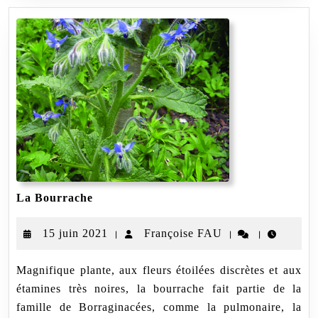
La
La Bourrache
Bourrache
15
Françoise
15 juin 2021
Françoise FAU
|
|
|
juin
FAU
Magnifique plante, aux fleurs étoilées discrètes et aux
2021
étamines très noires, la bourrache fait partie de la
famille de Borraginacées, comme la pulmonaire, la