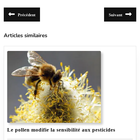
Navigation
Précédent
Suivant
de
Article
Article
précédent
suivant
l’article
:
:
Articles similaires
Le
Le pollen modifie la sensibilité aux pesticides
pollen