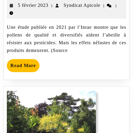
modifie
5
Syndicat
5 février 2023
Syndicat Apicole
|
|
|
la
sensibilité
février
Apicole
aux
2023
pesticides
Une étude publiée en 2021 par l’Inrae montre que les
pollens de qualité et diversifiés aident l’abeille à
résister aux pesticides. Mais les effets néfastes de ces
produits demeurent. (Source
Read
Read More
More