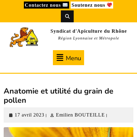
Skip
Contactez nous
Soutenez nous
to
content
Syndicat d'Apiculture du Rhône
Région Lyonnaise et Métropole
Menu
Menu
Anatomie et utilité du grain de
pollen
17
Emilien
17 avril 2023
Emilien BOUTEILLE
|
|
avril
BOUTEILLE
2023