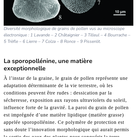
Diversité morphologique de grains de pollen vus au microscope
électronique : 1 Lavande – 2 Châtaignier – 3 Tilleul – 4 Bourrache –
5 Trèfle – 6 Lierre – 7 Colza – 8 Ronce – 9 Pissenlit.
La sporopollénine, une matière
exceptionnelle
À l’instar de la graine, le grain de pollen représente une
adaptation déterminante de la vie terrestre, où les
conditions peuvent être rudes : dessication par la
sécheresse, exposition aux rayons ultraviolets du soleil,
influence forte de la gravité. La paroi du grain de pollen
est imprégnée d’une matière lipidique (matière grasse)
appelée sporopollénine. Ce polymère de protection est
sans doute l’innovation morphologique qui aurait permis
la sortie des eaux des plantes pour conquérir la terre