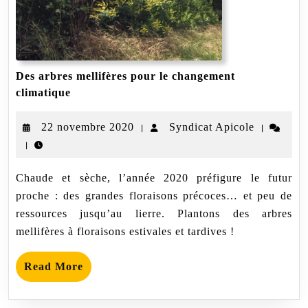
Des arbres mellifères pour le changement
Des
climatique
arbres
mellifères
22
Syndicat
22 novembre 2020
Syndicat Apicole
|
|
pour
le
|
novembre
Apicole
changement
2020
climatique
Chaude et sèche, l’année 2020 préfigure le futur
proche : des grandes floraisons précoces… et peu de
ressources jusqu’au lierre. Plantons des arbres
mellifères à floraisons estivales et tardives !
Read
Read More
More