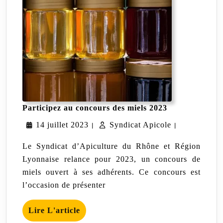
Participez
Participez au concours des miels 2023
au
14
Syndicat
14 juillet 2023
Syndicat Apicole
concours
|
|
des
juillet
Apicole
miels
Le Syndicat d’Apiculture du Rhône et Région
2023
2023
Lyonnaise relance pour 2023, un concours de
miels ouvert à ses adhérents. Ce concours est
l’occasion de présenter
Lire
Lire L'article
L'article