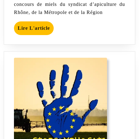
2023
2023
concours de miels du syndicat d’apiculture du
Rhône, de la Métropole et de la Région
Lire
Lire L'article
L'article