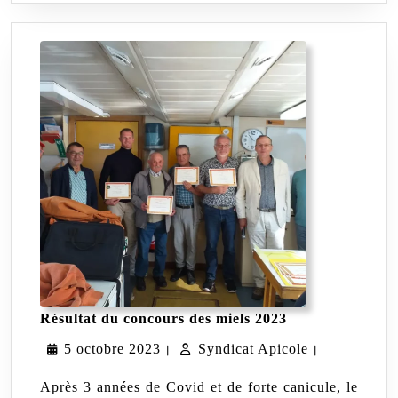
Résultat
Résultat du concours des miels 2023
du
5
Syndicat
5 octobre 2023
Syndicat Apicole
concours
|
|
des
octobre
Apicole
miels
Après 3 années de Covid et de forte canicule, le