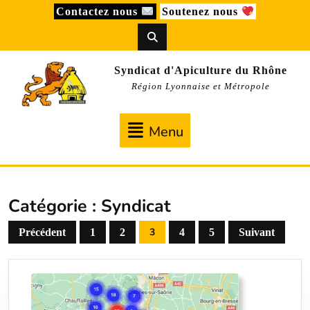
Skip
Contactez nous
Soutenez nous
to
content
Syndicat d'Apiculture du Rhône
Région Lyonnaise et Métropole
Menu
Menu
Catégorie :
Syndicat
Pagination
3
Précédent
1
2
4
5
Suivant
des
publications