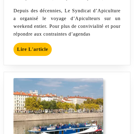
Voyage
juillet
Apicole
dans
Depuis des décennies, Le Syndicat d’Apiculture
la
2023
a organisé le voyage d’Apiculteurs sur un
Drôme
weekend entier. Pour plus de convivialité et pour
le
16
répondre aux contraintes d’agendas
Septembre
Lire
Lire L'article
L'article