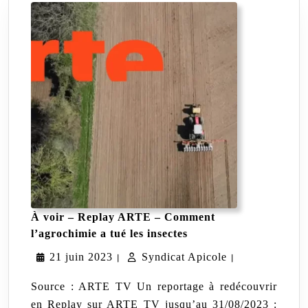
À voir – Replay ARTE – Comment
À
l’agrochimie a tué les insectes
voir
21
Syndicat
21 juin 2023
Syndicat Apicole
–
|
|
Replay
juin
Apicole
ARTE
Source : ARTE TV Un reportage à redécouvrir
–
2023
en Replay sur ARTE TV jusqu’au 31/08/2023 :