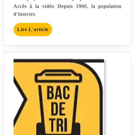
Comment
Accès à la vidéo Depuis 1990, la population
l’agrochimie
a
d’insectes
tué
les
Lire
insectes
Lire L'article
L'article