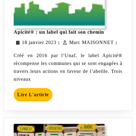
Apicité®
Apicité® : un label qui fait son chemin
:
18
Marc
18 janvier 2023
Marc MAISONNET
un
|
|
label
janvier
MAISO
qui
Créé en 2016 par l’Unaf, le label Apicité®
fait
2023
récompense les communes qui se sont engagées à
son
travers leurs actions en faveur de l’abeille. Trois
chemin
niveaux
Lire
Lire L'article
L'article