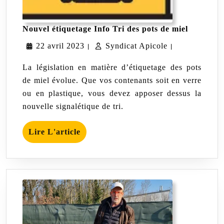
Nouvel
Nouvel étiquetage Info Tri des pots de miel
étiquetag
22
Syndicat
22 avril 2023
Syndicat Apicole
pots
|
|
de
avril
Apicole
miel
La législation en matière d’étiquetage des pots
2023
de miel évolue. Que vos contenants soit en verre
ou en plastique, vous devez apposer dessus la
nouvelle signalétique de tri.
Lire
Lire L'article
L'article