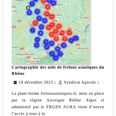
Cartographie des nids de frelons asiatiques du
Cartographie
Rhône
des
18
Syndicat
18 décembre 2023
nids
Syndicat Apicole
|
|
de
décembre
Apicole
frelons
La plate-forme frelonsasiatiques.fr, mise en place
asiatiques
2023
par la région Auvergne Rhône Alpes et
du
administré par le FRGDS AURA vient d’ouvrir
Rhône
l’accès à tous à la