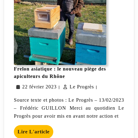
Frelon asiatique : le nouveau piège des
Frelon
apiculteurs du Rhône
asiatique
22
Le
22 février 2023
:
Le Progrès
|
|
le
février
Progrès
nouveau
Source texte et photos : Le Progrès – 13/02/2023
piège
2023
– Frédéric GUILLON Merci au quotidien Le
des
Progrès pour avoir mis en avant notre action et
apiculteurs
du
Rhône
Lire
Lire L'article