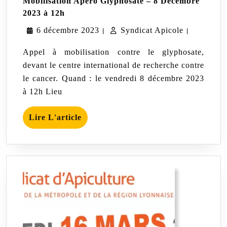
Mobilisation Apéro Glyphosate – 8 Décembre
Mobilisation
2023 à 12h
Apéro
6
Syndicat
6 décembre 2023
Glyphosate
Syndicat Apicole
|
|
–
décembre
Apicole
8
Appel à mobilisation contre le glyphosate,
Décembre
2023
devant le centre international de recherche contre
2023
le cancer. Quand : le vendredi 8 décembre 2023
à
12h
à 12h Lieu
Lire
Lire L'article
L'article