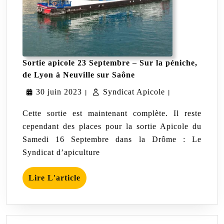
Sortie apicole 23 Septembre – Sur la péniche,
Sortie
de Lyon à Neuville sur Saône
apicole
30
Syndicat
30 juin 2023
Syndicat Apicole
23
|
|
Septembre
juin
Apicole
–
Cette sortie est maintenant complète. Il reste
Sur
2023
cependant des places pour la sortie Apicole du
la
Samedi 16 Septembre dans la Drôme : Le
péniche,
de
Syndicat d’apiculture
Lyon
à
Lire
Neuville
Lire L'article
sur
L'article
Saône