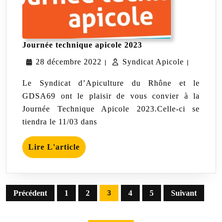
Journée
Journée technique apicole 2023
technique
28
Syndicat
28 décembre 2022
Syndicat Apicole
apicole
|
|
2023
décembre
Apicole
Le Syndicat d’Apiculture du Rhône et le
2022
GDSA69 ont le plaisir de vous convier à la
Journée Technique Apicole 2023.Celle-ci se
tiendra le 11/03 dans
Lire
Lire L'article
L'article
Pagination
3
Précédent
1
2
4
5
Suivant
des
publications