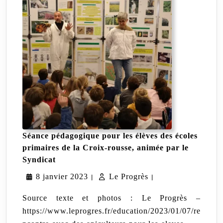
Séance pédagogique pour les élèves des écoles
primaires de la Croix-rousse, animée par le
Séance
Syndicat
pédagogique
8
Le
8 janvier 2023
pour
Le Progrès
|
|
les
janvier
Progrès
élèves
Source texte et photos : Le Progrès –
des
2023
https://www.leprogres.fr/education/2023/01/07/re
écoles