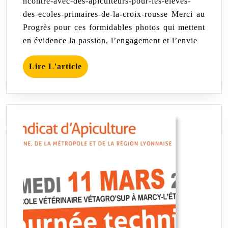
ncontre-avec-des-apiculteurs-pour-les-eleves-
primaires
de
des-ecoles-primaires-de-la-croix-rousse Merci au
la
Progrès pour ces formidables photos qui mettent
Croix-
rousse,
en évidence la passion, l’engagement et l’envie
animée
par
Lire
Lire L'article
le
Syndicat
L'article