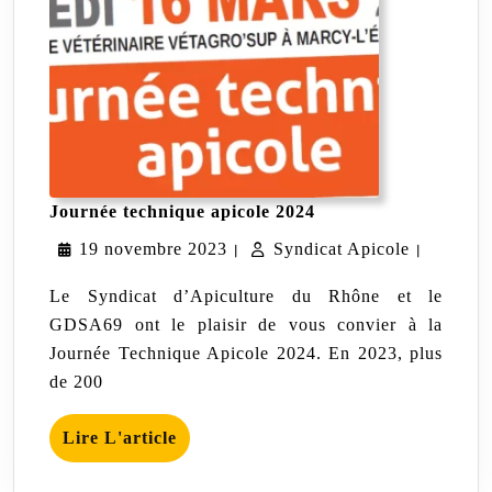
Journée
Journée technique apicole 2024
technique
19
Syndicat
19 novembre 2023
Syndicat Apicole
apicole
|
|
2024
novembre
Apicole
Le Syndicat d’Apiculture du Rhône et le
2023
GDSA69 ont le plaisir de vous convier à la
Journée Technique Apicole 2024. En 2023, plus
de 200
Lire
Lire L'article
L'article