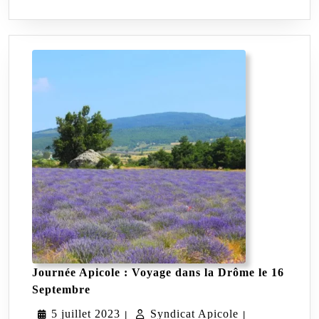
Journée Apicole : Voyage dans la Drôme le 16
Journée
Septembre
Apicole
5
Syndicat
5 juillet 2023
:
Syndicat Apicole
|
|