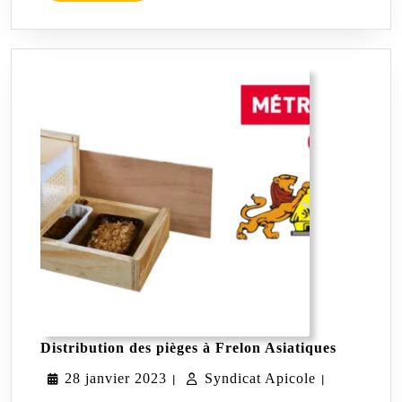
L'article
Distribut
Distribution des pièges à Frelon Asiatiques
des
28
Syndicat
28 janvier 2023
Syndicat Apicole
pièges à
|
|
Frelon