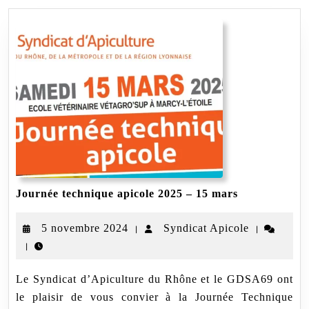
Journée
Journée technique apicole 2025 – 15 mars
technique
apicole
5
Syndicat
5 novembre 2024
Syndicat Apicole
|
|
2025
–
|
novembre
Apicole
15
2024
mars
Le Syndicat d’Apiculture du Rhône et le GDSA69 ont
le plaisir de vous convier à la Journée Technique