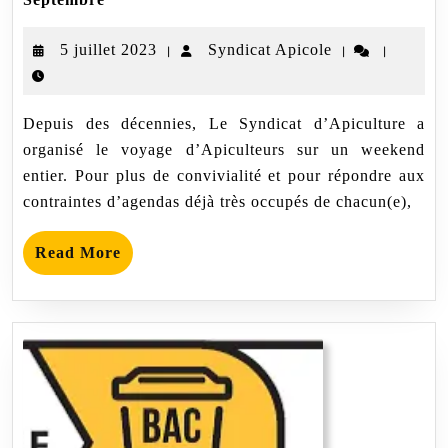
Apicole
:
5
Syndicat
5 juillet 2023
Syndicat Apicole
|
|
|
Voyage
dans
juillet
Apicole
la
2023
Drôme
Depuis des décennies, Le Syndicat d’Apiculture a
le
16
organisé le voyage d’Apiculteurs sur un weekend
Septembre
entier. Pour plus de convivialité et pour répondre aux
contraintes d’agendas déjà très occupés de chacun(e),
Read
Read More
More