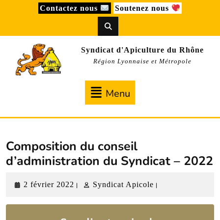
Skip
Contactez nous
Soutenez nous
to
content
Syndicat d'Apiculture du Rhône
Région Lyonnaise et Métropole
Menu
Menu
Composition du conseil
d’administration du Syndicat – 2022
2
Syndicat
2 février 2022
Syndicat Apicole
|
|
février
Apicole
2022