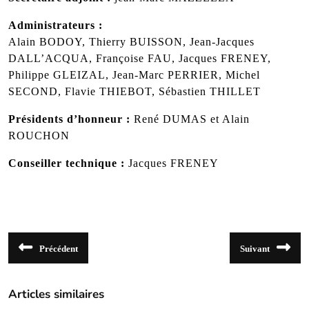
Administrateurs :
Alain BODOY, Thierry BUISSON, Jean-Jacques
DALL’ACQUA, Françoise FAU, Jacques FRENEY,
Philippe GLEIZAL, Jean-Marc PERRIER, Michel
SECOND, Flavie THIEBOT, Sébastien THILLET
Présidents d’honneur :
René DUMAS et Alain
ROUCHON
Conseiller technique :
Jacques FRENEY
Navigation
Précédent
Suivant
de
Article
Article
précédent
suivant
l’article
:
:
Articles similaires