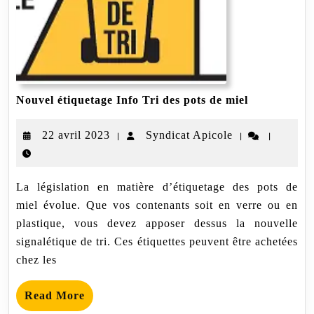
Nouvel
Nouvel étiquetage Info Tri des pots de miel
étiquetage I
pots
22
Syndicat
22 avril 2023
Syndicat Apicole
|
|
|
de
miel
avril
Apicole
2023
La législation en matière d’étiquetage des pots de
miel évolue. Que vos contenants soit en verre ou en
plastique, vous devez apposer dessus la nouvelle
signalétique de tri. Ces étiquettes peuvent être achetées
chez les
Read
Read More
More