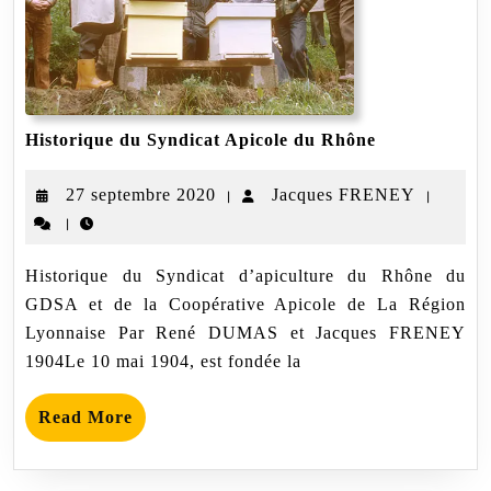
Historique
Historique du Syndicat Apicole du Rhône
du
Syndicat
27
Jacques
27 septembre 2020
Jacques FRENEY
|
|
Apicole
du
|
septembre
FRENE
Rhône
2020
Historique du Syndicat d’apiculture du Rhône du
GDSA et de la Coopérative Apicole de La Région
Lyonnaise Par René DUMAS et Jacques FRENEY
1904Le 10 mai 1904, est fondée la
Read
Read More
More