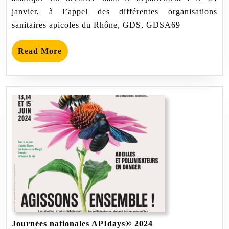
et
janvier, à l’appel des différentes organisations
la
sanitaires apicoles du Rhône, GDS, GDSA69
Métropole
de
Lyon
Read
Read More
More
Journées
Journées nationales APIdays® 2024