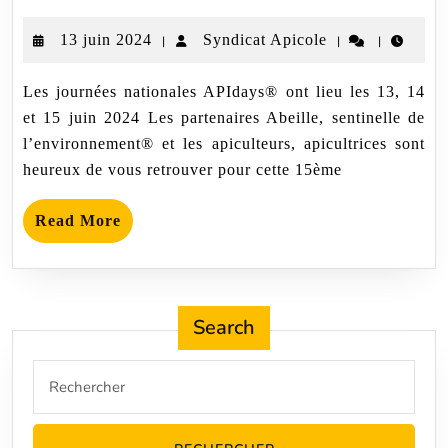
nationales
APIdays®
13
Syndicat
13 juin 2024
Syndicat Apicole
|
|
|
2024
juin
Apicole
Les journées nationales APIdays® ont lieu les 13, 14
2024
et 15 juin 2024 Les partenaires Abeille, sentinelle de
l’environnement® et les apiculteurs, apicultrices sont
heureux de vous retrouver pour cette 15ème
Read
Read More
More
Search
Search
for: