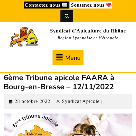
Skip
Contactez nous
Soutenez nous
to
content
Syndicat d'Apiculture du Rhône
Région Lyonnaise et Métropole
Menu
Menu
6ème Tribune apicole FAARA à
Bourg-en-Bresse – 12/11/2022
28
Syndicat
28 octobre 2022
Syndicat Apicole
|
|
octobre
Apicole
2022