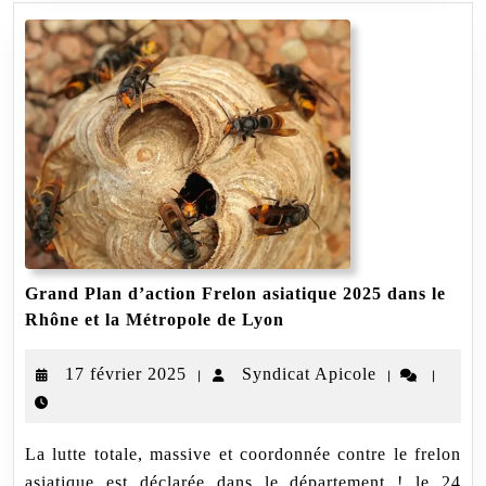
Grand Plan d’action Frelon asiatique 2025 dans le
Grand
Rhône et la Métropole de Lyon
Plan
d’action
17
Syndicat
17 février 2025
Syndicat Apicole
|
|
|
Frelon
asiatique
février
Apicole
2025
2025
dans
La lutte totale, massive et coordonnée contre le frelon
le
Rhône
asiatique est déclarée dans le département ! le 24