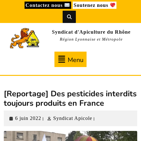
Skip
Contactez nous
Soutenez nous
to
content
Syndicat d'Apiculture du Rhône
Région Lyonnaise et Métropole
Menu
Menu
[Reportage] Des pesticides interdits
toujours produits en France
6
Syndicat
6 juin 2022
Syndicat Apicole
|
|
juin
Apicole
2022