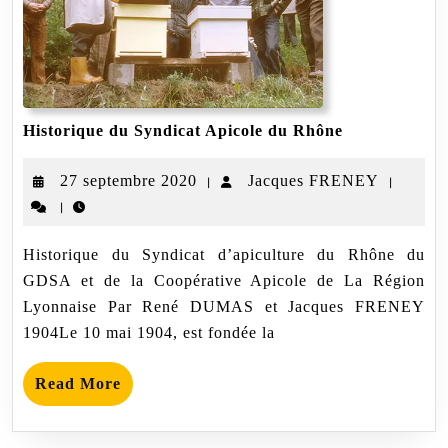
Historique
Historique du Syndicat Apicole du Rhône
du
Syndicat
27
Jacques
27 septembre 2020
Jacques FRENEY
|
|
Apicole
du
|
septembre
FRENE
Rhône
2020
Historique du Syndicat d’apiculture du Rhône du
GDSA et de la Coopérative Apicole de La Région
Lyonnaise Par René DUMAS et Jacques FRENEY
1904Le 10 mai 1904, est fondée la
Read
Read More
More