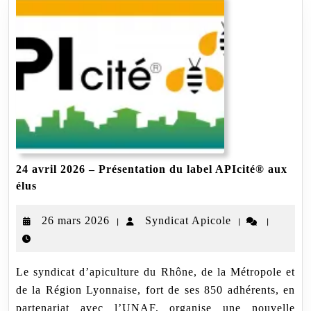
24 avril 2026 – Présentation du label APIcité® aux
24
élus
avril
2026
26
Syndicat
26 mars 2026
Syndicat Apicole
|
|
|
–
Présentation
mars
Apicole
du
2026
label
Le syndicat d’apiculture du Rhône, de la Métropole et
APIcité®
aux
de la Région Lyonnaise, fort de ses 850 adhérents, en
élus
partenariat avec l’UNAF, organise une nouvelle