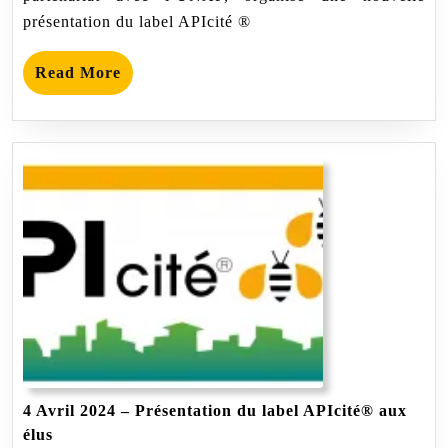
présentation du label APIcité ®
Read
Read More
More
4 Avril 2024 – Présentation du label APIcité® aux
4
élus