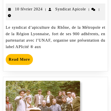
Avril
2024
10
Syndicat
10 février 2024
Syndicat Apicole
|
|
|
–
Présentation
février
Apicole
du
2024
label
Le syndicat d’apiculture du Rhône, de la Métropole et
APIcité®
aux
de la Région Lyonnaise, fort de ses 900 adhérents, en
élus
partenariat avec l’UNAF, organise une présentation du
label APIcité ® aux
Read
Read More
More