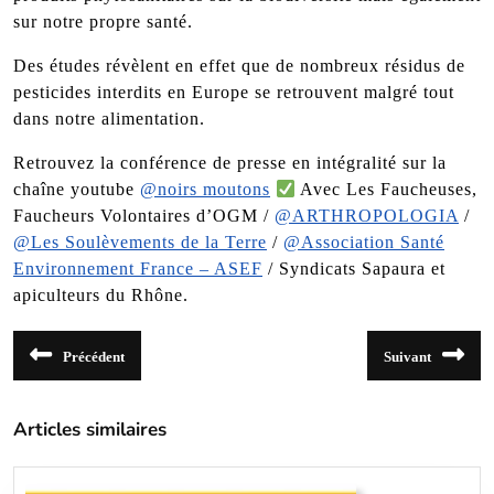
sur notre propre santé.
Des études révèlent en effet que de nombreux résidus de
pesticides interdits en Europe se retrouvent malgré tout
dans notre alimentation.
Retrouvez la conférence de presse en intégralité sur la
chaîne youtube
@noirs moutons
​
Avec Les Faucheuses,
Faucheurs Volontaires d’OGM /
@ARTHROPOLOGIA
/
@Les Soulèvements de la Terre
/
@Association Santé
Environnement France – ASEF
/ Syndicats Sapaura et
apiculteurs du Rhône.
Navigation
Précédent
Suivant
de
Article
Article
précédent
suivant
l’article
:
:
Articles similaires