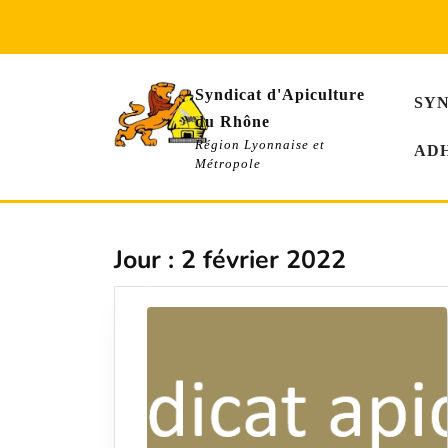
Skip
to
content
Syndicat d'Apiculture
SY
du Rhône
Région Lyonnaise et
AD
Métropole
Jour :
2 février 2022