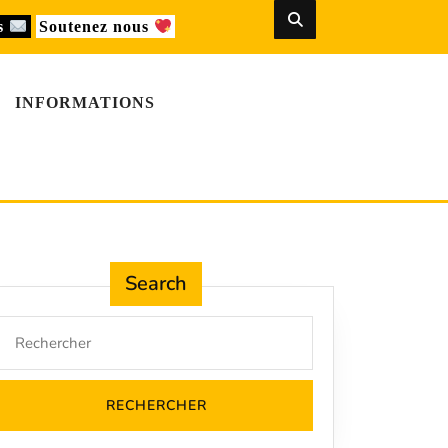
us
Soutenez nous
INFORMATIONS
Search
Search
for: