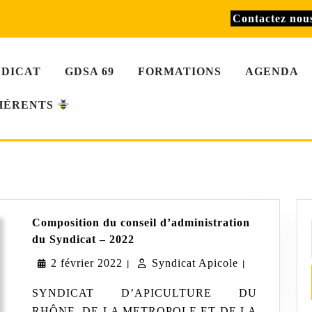
Contactez no
NDICAT
GDSA 69
FORMATIONS
AGENDA
HÉRENTS
Composition du conseil d’administration
Composition
du Syndicat – 2022
du
2
Syndicat
2 février 2022
conseil
Syndicat Apicole
|
|
d’administration
février
Apicole
du
SYNDICAT D’APICULTURE DU
Syndicat
2022
RHÔNE, DE LA METROPOLE ET DE LA