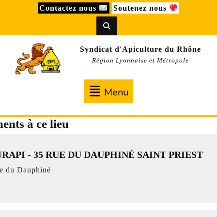
Skip
Contactez nous
Soutenez nous
to
content
Syndicat d'Apiculture du Rhône
Région Lyonnaise et Métropole
Menu
Menu
nts à ce lieu
RAPI - 35 RUE DU DAUPHINÉ SAINT PRIEST
e du Dauphiné