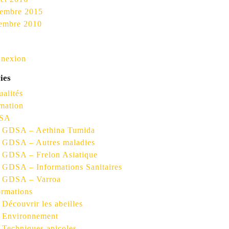
embre 2015
embre 2010
nexion
ies
ualités
mation
SA
GDSA – Aethina Tumida
GDSA – Autres maladies
GDSA – Frelon Asiatique
GDSA – Informations Sanitaires
GDSA – Varroa
ormations
Découvrir les abeilles
Environnement
Techniques apicoles