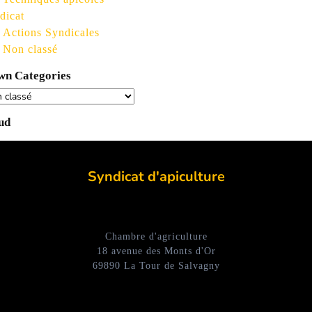
dicat
Actions Syndicales
Non classé
n Categories
ud
Syndicat d'apiculture
Chambre d'agriculture
18 avenue des Monts d'Or
69890 La Tour de Salvagny