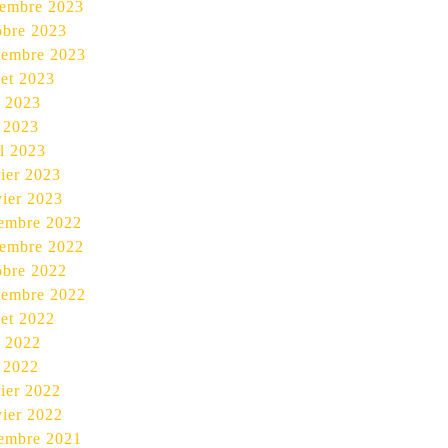
embre 2023
obre 2023
tembre 2023
let 2023
n 2023
 2023
il 2023
rier 2023
vier 2023
embre 2022
embre 2022
obre 2022
tembre 2022
let 2022
n 2022
 2022
rier 2022
vier 2022
embre 2021