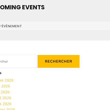
OMING EVENTS
D'ÉVÈNEMENT
s
let 2026
n 2026
 2026
il 2026
s 2026
rier 2026