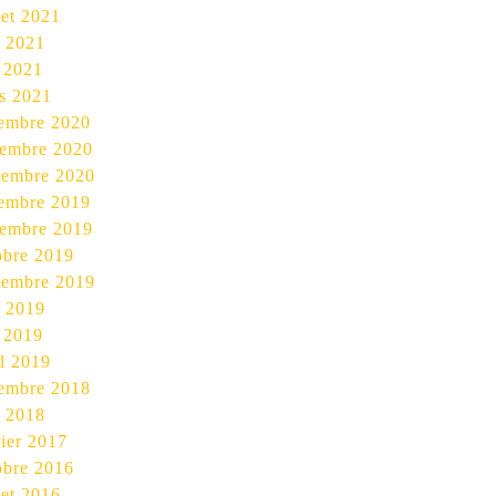
let 2021
n 2021
 2021
s 2021
embre 2020
embre 2020
tembre 2020
embre 2019
embre 2019
obre 2019
tembre 2019
n 2019
 2019
il 2019
embre 2018
n 2018
rier 2017
obre 2016
let 2016