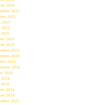
vier 2026
embre 2025
obre 2025
t 2025
n 2025
 2025
rier 2025
vier 2025
embre 2024
embre 2024
obre 2024
tembre 2024
let 2024
n 2024
 2024
rier 2024
vier 2024
embre 2023