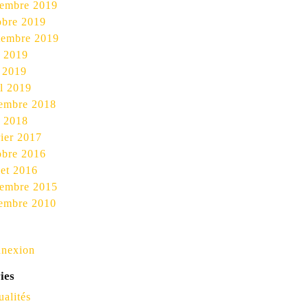
embre 2019
obre 2019
tembre 2019
n 2019
 2019
il 2019
embre 2018
n 2018
rier 2017
obre 2016
let 2016
embre 2015
embre 2010
nexion
ies
ualités