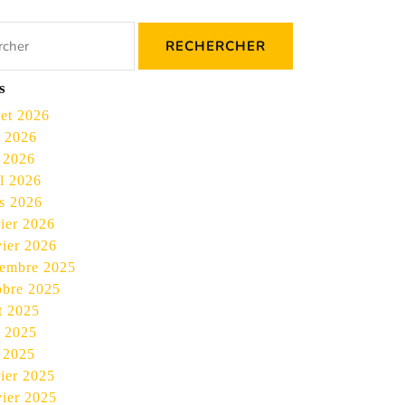
s
let 2026
n 2026
 2026
il 2026
s 2026
rier 2026
vier 2026
embre 2025
obre 2025
t 2025
n 2025
 2025
rier 2025
vier 2025