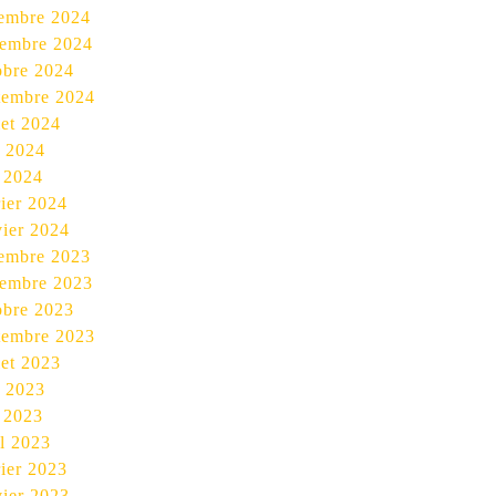
embre 2024
embre 2024
obre 2024
tembre 2024
let 2024
n 2024
 2024
rier 2024
vier 2024
embre 2023
embre 2023
obre 2023
tembre 2023
let 2023
n 2023
 2023
il 2023
rier 2023
vier 2023