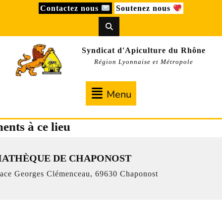
Skip
Contactez nous
Soutenez nous
to
content
Syndicat d'Apiculture du Rhône
Région Lyonnaise et Métropole
Menu
Menu
nts à ce lieu
IATHÈQUE DE CHAPONOST
ace Georges Clémenceau, 69630 Chaponost