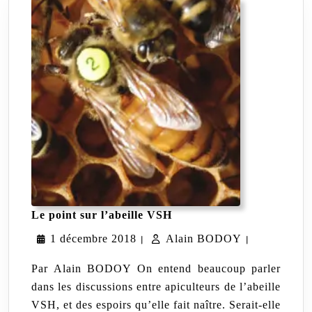
Le
Le point sur l’abeille VSH
point
1
Alain
1 décembre 2018
Alain BODOY
sur
|
|
l’abeille
décembre
BODOY
VSH
Par Alain BODOY On entend beaucoup parler
2018
dans les discussions entre apiculteurs de l’abeille
VSH, et des espoirs qu’elle fait naître. Serait-elle