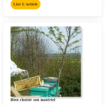
Lire
Lire L'article
L'article
Bien
Bien choisir son matériel
choisir