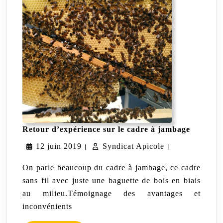
Retour
Retour d’expérience sur le cadre à jambage
d’expéri
12
Syndicat
12 juin 2019
Syndicat Apicole
sur
|
|
le
juin
Apicole
cadre
On parle beaucoup du cadre à jambage, ce cadre
à
2019
sans fil avec juste une baguette de bois en biais
jambage
au milieu.Témoignage des avantages et
inconvénients