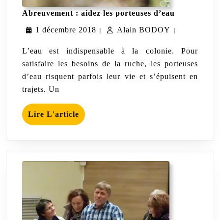
Abreuvemen
Abreuvement : aidez les porteuses d’eau
aidez
1
Alain
1 décembre 2018
Alain BODOY
les
|
|
porteuses
décembre
BODOY
d’eau
L’eau est indispensable à la colonie. Pour
2018
satisfaire les besoins de la ruche, les porteuses
d’eau risquent parfois leur vie et s’épuisent en
trajets. Un
Lire
Lire L'article
L'article