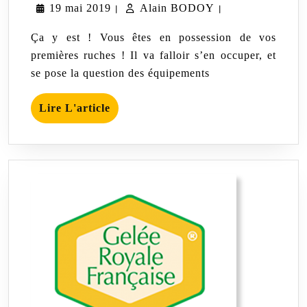
19
Alain
19 mai 2019
Alain BODOY
son
|
|
matériel
mai
BODOY
Ça y est ! Vous êtes en possession de vos
2019
premières ruches ! Il va falloir s’en occuper, et
se pose la question des équipements
Lire
Lire L'article
L'article