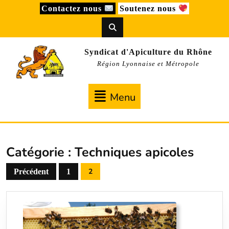
Skip
Contactez nous
Soutenez nous
to
content
Syndicat d'Apiculture du Rhône
Région Lyonnaise et Métropole
Menu
Menu
Catégorie :
Techniques apicoles
Pagination
2
Précédent
1
des
publications