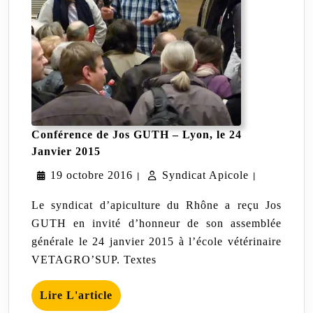
Conférence de Jos GUTH – Lyon, le 24
Conférence
Janvier 2015
de
19
Syndicat
19 octobre 2016
Jos
Syndicat Apicole
|
|
GUTH
octobre
Apicole
–
Le syndicat d’apiculture du Rhône a reçu Jos
Lyon,
2016
GUTH en invité d’honneur de son assemblée
le
générale le 24 janvier 2015 à l’école vétérinaire
24
Janvier
VETAGRO’SUP. Textes
2015
Lire
Lire L'article
L'article