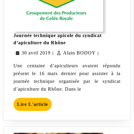
Journée technique apicole du syndicat
Journée
d’apiculture du Rhône
technique
30
Alain
30 avril 2019
Alain BODOY
apicole
|
|
du
avril
BODOY
syndicat
Une centaine d’apiculteurs avaient répondu
d’apiculture
2019
présent le 16 mars dernier pour assister à la
du
journée technique organisée par le syndicat
Rhône
d’apiculture du Rhône. Dans le
Lire
Lire L'article
L'article