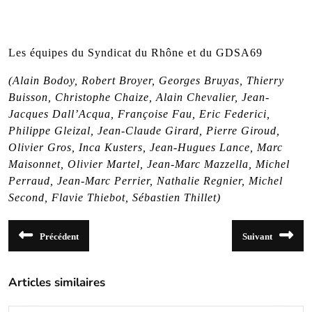
Les équipes du Syndicat du Rhône et du GDSA69
(Alain Bodoy, Robert Broyer, Georges Bruyas, Thierry
Buisson, Christophe Chaize, Alain Chevalier, Jean-
Jacques Dall’Acqua, Françoise Fau, Eric Federici,
Philippe Gleizal, Jean-Claude Girard, Pierre Giroud,
Olivier Gros, Inca Kusters, Jean-Hugues Lance, Marc
Maisonnet, Olivier Martel, Jean-Marc Mazzella, Michel
Perraud, Jean-Marc Perrier, Nathalie Regnier, Michel
Second, Flavie Thiebot, Sébastien Thillet)
Navigation
Précédent
Suivant
de
Article
Article
précédent
suivant
l’article
:
:
Articles similaires