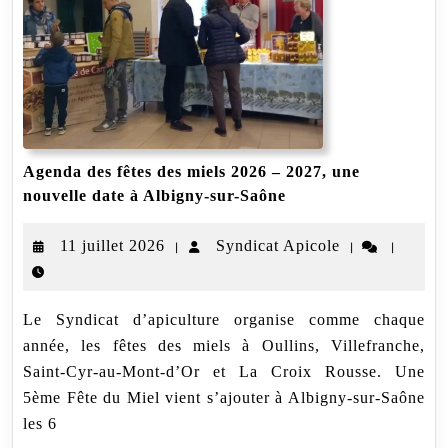
Agenda des fêtes des miels 2026 – 2027, une
Agenda
nouvelle date à Albigny-sur-Saône
des
fêtes
11
Syndicat
11 juillet 2026
Syndicat Apicole
|
|
|
des
miels
juillet
Apicole
2026
2026
–
Le Syndicat d’apiculture organise comme chaque
2027,
une
année, les fêtes des miels à Oullins, Villefranche,
nouvelle
Saint-Cyr-au-Mont-d’Or et La Croix Rousse. Une
date
5ème Fête du Miel vient s’ajouter à Albigny-sur-Saône
à
Albigny-
les 6
sur-