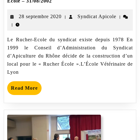
Ecole – 31/08/2002
des
nouveaux
28
Syndicat
28 septembre 2020
Syndicat Apicole
|
|
bâtiments
du
|
septembre
Apicole
Rucher
2020
Ecole
Le Rucher-Ecole du syndicat existe depuis 1978 En
–
31/08/2002
1999 le Conseil d’Administration du Syndicat
d’Apiculture du Rhône décide de la construction d’un
local pour le « Rucher École ».L’École Vétérinaire de
Lyon
Read
Read More
More