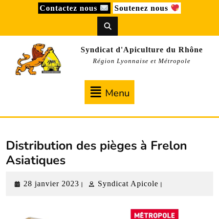
Skip
Contactez nous
Soutenez nous
to
content
Syndicat d'Apiculture du Rhône
Région Lyonnaise et Métropole
Menu
Menu
Distribution des pièges à Frelon
Asiatiques
28
Syndicat
28 janvier 2023
Syndicat Apicole
|
|
janvier
Apicole
2023