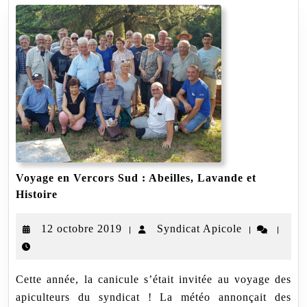
Voyage en Vercors Sud : Abeilles, Lavande et
Voyage
Histoire
en
Vercors
12
Syndicat
12 octobre 2019
Syndicat Apicole
|
|
|
Sud
:
octobre
Apicole
Abeilles,
2019
Lavande
Cette année, la canicule s’était invitée au voyage des
et
Histoire
apiculteurs du syndicat ! La météo annonçait des