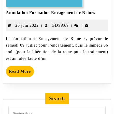
Annulati
Annulation Formation Encagement de Reines
Formatio
Encagem
20
GDSA69
20 juin 2022
GDSA69
|
|
|
de
Reines
juin
La formation « Encagement de Reine », prévue le
2022
samedi 09 juillet pour l’encagement, puis le samedi 06
août (pour la libération de la reine puis le traitement)
est annulée faute d’un
Read
Read More
More
Search
Search