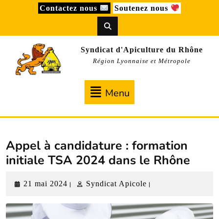
Skip
Contactez nous
Soutenez nous
to
content
Syndicat d'Apiculture du Rhône
Région Lyonnaise et Métropole
Menu
Menu
Appel à candidature : formation
initiale TSA 2024 dans le Rhône
21
Syndicat
21 mai 2024
Syndicat Apicole
|
|
mai
Apicole
2024