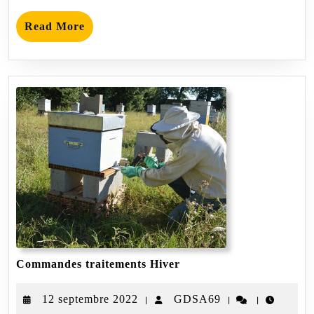
Read
Read More
More
Commandes
Commandes traitements Hiver
traitements
Hiver
12
GDSA69
12 septembre 2022
GDSA69
|
|
|