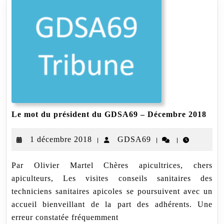
Le
Le mot du président du GDSA69 – Décembre 2018
mot
du
1
GDSA69
1 décembre 2018
GDSA69
|
|
|
prés
du
décembre
GDS
Par Olivier Martel Chères apicultrices, chers
2018
–
apiculteurs, Les visites conseils sanitaires des
Déc
2018
techniciens sanitaires apicoles se poursuivent avec un
accueil bienveillant de la part des adhérents. Une
erreur constatée fréquemment