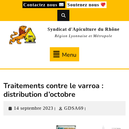
Skip
Contactez nous
Soutenez nous
to
content
Syndicat d'Apiculture du Rhône
Région Lyonnaise et Métropole
Menu
Menu
Traitements contre le varroa :
distribution d’octobre
14
GDSA69
14 septembre 2023
GDSA69
|
|
septembre
2023