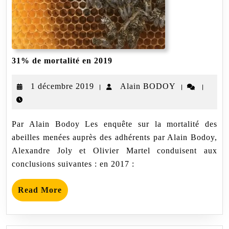
31%
31% de mortalité en 2019
de
mortalité
1
Alain
1 décembre 2019
Alain BODOY
|
|
|
en
2019
décembre
BODOY
2019
Par Alain Bodoy Les enquête sur la mortalité des
abeilles menées auprès des adhérents par Alain Bodoy,
Alexandre Joly et Olivier Martel conduisent aux
conclusions suivantes : en 2017 :
Read
Read More
More