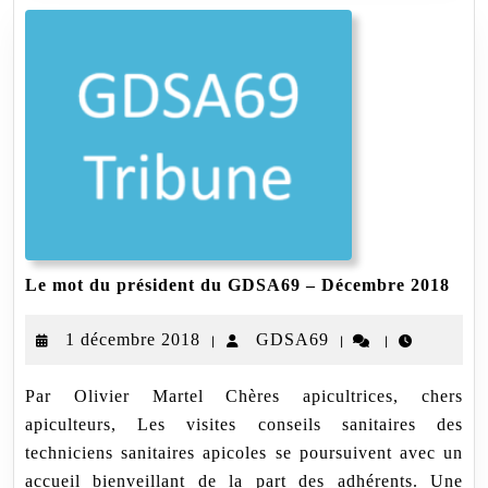
Le
Le mot du président du GDSA69 – Décembre 2018
mot
du
1
GDSA69
1 décembre 2018
GDSA69
|
|
|
prés
du
décembre
GDS
Par Olivier Martel Chères apicultrices, chers
2018
–
apiculteurs, Les visites conseils sanitaires des
Déc
2018
techniciens sanitaires apicoles se poursuivent avec un
accueil bienveillant de la part des adhérents. Une