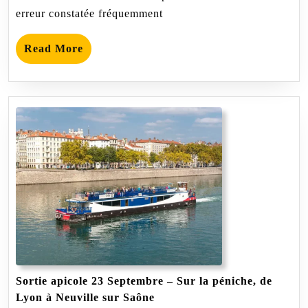
erreur constatée fréquemment
Read
Read More
More
Sortie apicole 23 Septembre – Sur la péniche, de
Sortie
Lyon à Neuville sur Saône
apicole