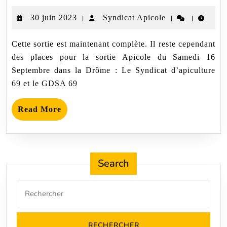
23
30
Syndicat
30 juin 2023
Syndicat Apicole
|
|
|
Septembre
–
juin
Apicole
Sur
Cette sortie est maintenant complète. Il reste cependant
2023
la
des places pour la sortie Apicole du Samedi 16
péniche,
de
Septembre dans la Drôme : Le Syndicat d’apiculture
Lyon
69 et le GDSA 69
à
Neuville
sur
Read
Read More
Saône
More
Search
Search
for: