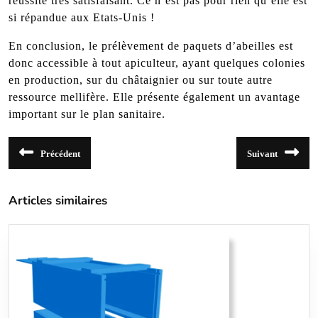
réussite très satisfaisant. Ce n’est pas pour rien qu’elle est
si répandue aux Etats-Unis !
En conclusion, le prélèvement de paquets d’abeilles est
donc accessible à tout apiculteur, ayant quelques colonies
en production, sur du châtaignier ou sur toute autre
ressource mellifère. Elle présente également un avantage
important sur le plan sanitaire.
Navigation
Précédent
Suivant
de
Article
Article
précédent
suivant
l’article
:
:
Articles similaires