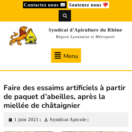
Skip
Contactez nous
Soutenez nous
to
content
Syndicat d'Apiculture du Rhône
Région Lyonnaise et Métropole
Menu
Menu
Faire des essaims artificiels à partir
de paquet d’abeilles, après la
miellée de châtaignier
1
Syndicat
1 juin 2021
Syndicat Apicole
|
|
juin
Apicole