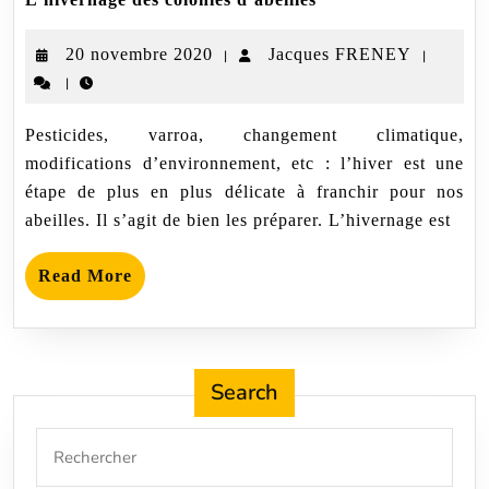
des
colonies
20
Jacques
20 novembre 2020
Jacques FRENEY
|
|
d’abeilles
|
novembre
FRENE
2020
Pesticides, varroa, changement climatique,
modifications d’environnement, etc : l’hiver est une
étape de plus en plus délicate à franchir pour nos
abeilles. Il s’agit de bien les préparer. L’hivernage est
Read
Read More
More
Search
Search
for: