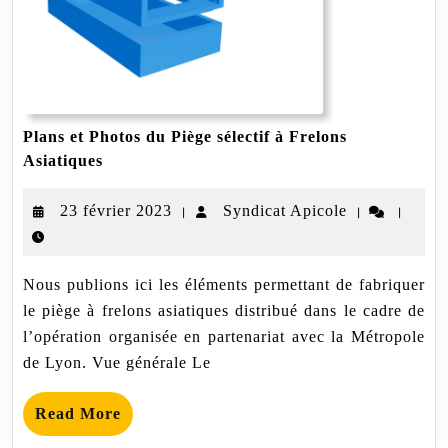
Plans et Photos du Piège sélectif à Frelons
Plans
Asiatiques
et
Photos
23
Syndicat
23 février 2023
Syndicat Apicole
|
|
|
du
Piège
février
Apicole
sélectif
2023
à
Nous publions ici les éléments permettant de fabriquer
Frelons
Asiatiques
le piège à frelons asiatiques distribué dans le cadre de
l’opération organisée en partenariat avec la Métropole
de Lyon. Vue générale Le
Read
Read More
More