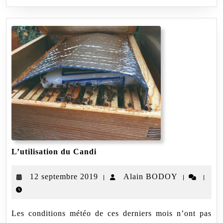
L’utilisation
L’utilisation du Candi
du
Candi
12
Alain
12 septembre 2019
Alain BODOY
|
|
|
septembre
BODOY
2019
Les conditions météo de ces derniers mois n’ont pas