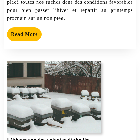
placé toutes nos ruches dans des conditions favorables
pour bien passer l’hiver et repartir au printemps
prochain sur un bon pied.
Read
Read More
More
L’hivernage
L’hivernage des colonies d’abeilles