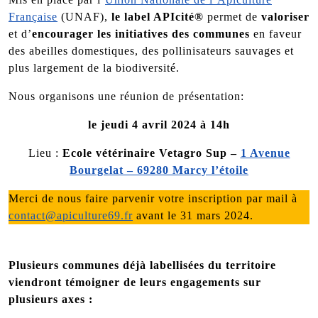
Française
(UNAF),
le label APIcité®
permet de
valoriser
et d’
encourager les initiatives des communes
en faveur
des abeilles domestiques, des pollinisateurs sauvages et
plus largement de la biodiversité.
Nous organisons une réunion de présentation:
le jeudi 4 avril 2024 à 14h
Lieu :
Ecole vétérinaire Vetagro Sup –
1 Avenue
Bourgelat – 69280 Marcy l’étoile
Merci de nous faire parvenir votre inscription par mail à
contact@apiculture69.fr
avant le 31 mars 2024.
Plusieurs communes déjà labellisées du territoire
viendront témoigner de leurs engagements sur
plusieurs axes :