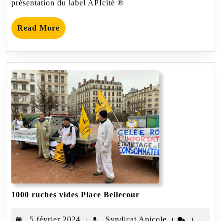
présentation du label APIcité ®
Read
Read More
More
1000
1000 ruches vides Place Bellecour
ruches
vides
5
Syndicat
5 février 2024
Syndicat Apicole
|
|
|
Place