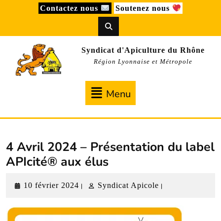
Skip
Contactez nous
Soutenez nous
to
content
Syndicat d'Apiculture du Rhône
Région Lyonnaise et Métropole
Menu
Menu
4 Avril 2024 – Présentation du label
APIcité® aux élus
10
Syndicat
10 février 2024
Syndicat Apicole
|
|
février
Apicole
2024