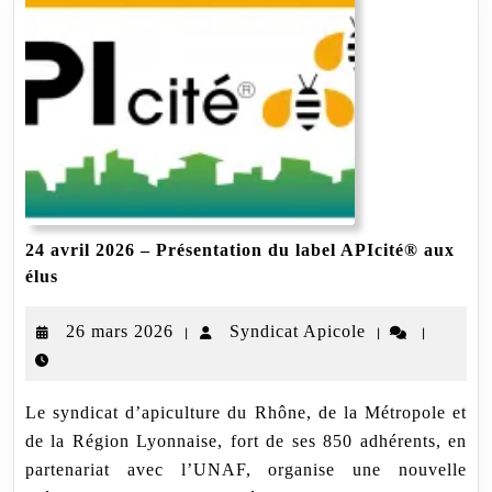
24 avril 2026 – Présentation du label APIcité® aux
24
élus
avril
2026
26
Syndicat
26 mars 2026
Syndicat Apicole
|
|
|
–
Présentation
mars
Apicole
du
2026
label
Le syndicat d’apiculture du Rhône, de la Métropole et
APIcité®
aux
de la Région Lyonnaise, fort de ses 850 adhérents, en
élus
partenariat avec l’UNAF, organise une nouvelle