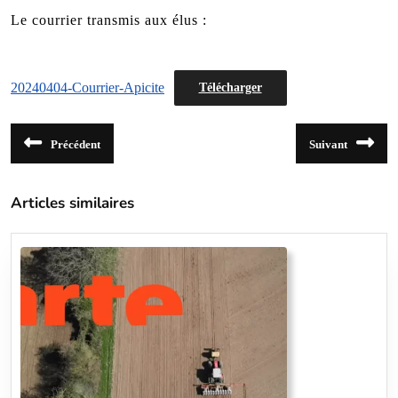
Le courrier transmis aux élus :
20240404-Courrier-Apicite
Télécharger
Navigation
Précédent
Suivant
de
Article
Article
précédent
suivant
l’article
:
:
Articles similaires