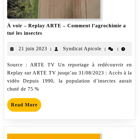
À voir – Replay ARTE – Comment l’agrochimie a
À
tué les insectes
voir
–
21
Syndicat
21 juin 2023
Syndicat Apicole
|
|
|
Replay
ARTE
juin
Apicole
–
Source : ARTE TV Un reportage à redécouvrir en
2023
Comment
Replay sur ARTE TV jusqu’au 31/08/2023 : Accès à la
l’agrochimie
a
vidéo Depuis 1990, la population d’insectes aurait
tué
chuté de 75 %
les
insectes
Read
Read More
More