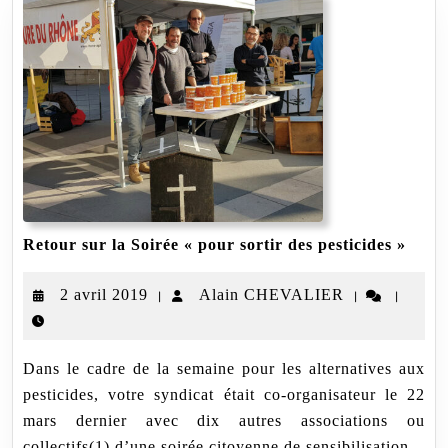
Reto
Retour sur la Soirée « pour sortir des pesticides »
sur
la
2
Alain
2 avril 2019
Alain CHEVALIER
|
|
|
Soiré
«
avril
CHEVALIE
pour
2019
sortir
Dans le cadre de la semaine pour les alternatives aux
des
pesti
pesticides, votre syndicat était co-organisateur le 22
»
mars dernier avec dix autres associations ou
collectifs(1) d’une soirée citoyenne de sensibilisation