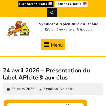
Skip
Contactez nous
Soutenez nous
to
content
Syndicat d'Apiculture du Rhône
Région Lyonnaise et Métropole
Menu
Menu
24 avril 2026 – Présentation du
label APIcité® aux élus
26
Syndicat
26 mars 2026
Syndicat Apicole
|
|
mars
Apicole
2026