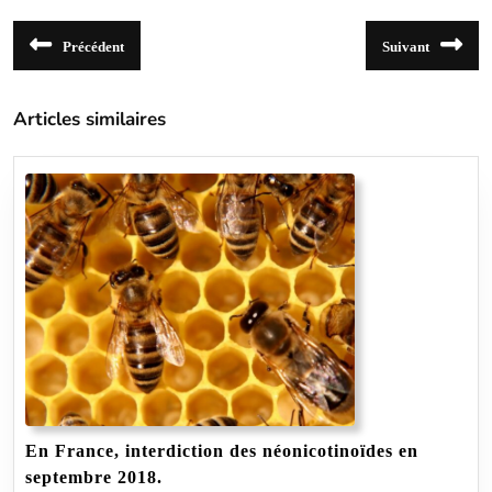
Navigation
Précédent
Suivant
de
Article
Article
précédent
suivant
l’article
:
:
Articles similaires
En France, interdiction des néonicotinoïdes en
En
septembre 2018.