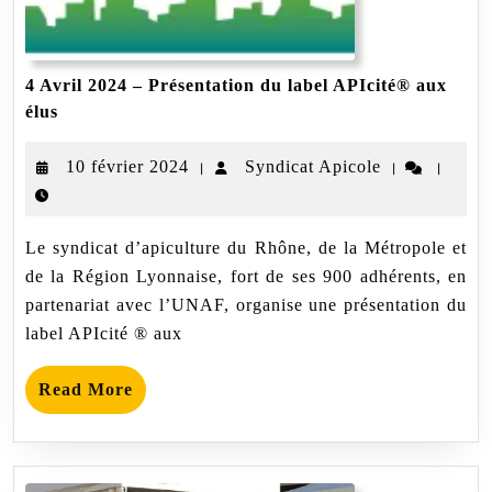
4 Avril 2024 – Présentation du label APIcité® aux
4
élus
Avril
2024
10
Syndicat
10 février 2024
Syndicat Apicole
|
|
|
–
Présentation
février
Apicole
du
2024
label
Le syndicat d’apiculture du Rhône, de la Métropole et
APIcité®
aux
de la Région Lyonnaise, fort de ses 900 adhérents, en
élus
partenariat avec l’UNAF, organise une présentation du
label APIcité ® aux
Read
Read More
More