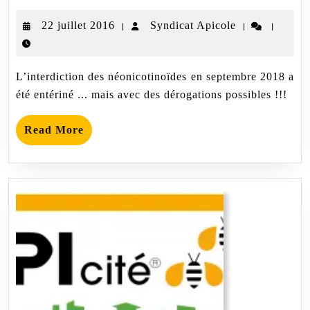
France,
interdiction
22
Syndicat
22 juillet 2016
Syndicat Apicole
|
|
|
des
néonicotinoïdes
juillet
Apicole
en
2016
septembre
L’interdiction des néonicotinoïdes en septembre 2018 a
2018.
été entériné ... mais avec des dérogations possibles !!!
Read
Read More
More