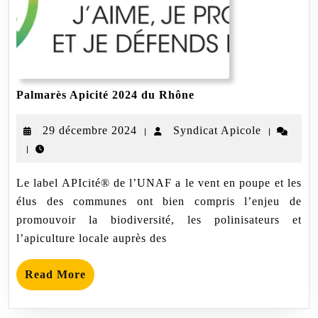
Palmarès
Palmarès Apicité 2024 du Rhône
Apicité
2024
29
Syndicat
29 décembre 2024
Syndicat Apicole
|
|
du
Rhône
|
décembre
Apicole
2024
Le label APIcité® de l’UNAF a le vent en poupe et les
élus des communes ont bien compris l’enjeu de
promouvoir la biodiversité, les polinisateurs et
l’apiculture locale auprès des
Read
Read More
More