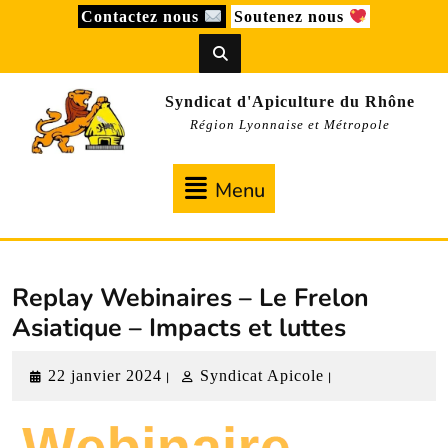
Skip
Contactez nous
Soutenez nous
to
content
Syndicat d'Apiculture du Rhône
Région Lyonnaise et Métropole
Menu
Menu
Replay Webinaires – Le Frelon
Asiatique – Impacts et luttes
22
Syndicat
22 janvier 2024
Syndicat Apicole
|
|
janvier
Apicole
2024