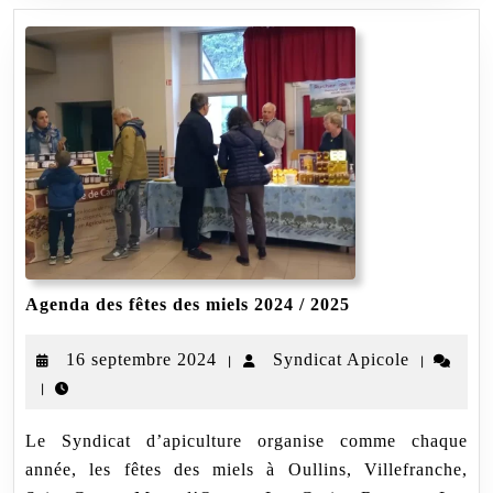
Agenda
Agenda des fêtes des miels 2024 / 2025
des
fêtes
16
Syndicat
16 septembre 2024
Syndicat Apicole
|
|
des
miels
|
septembre
Apicole
2024
2024
/
Le Syndicat d’apiculture organise comme chaque
2025
année, les fêtes des miels à Oullins, Villefranche,