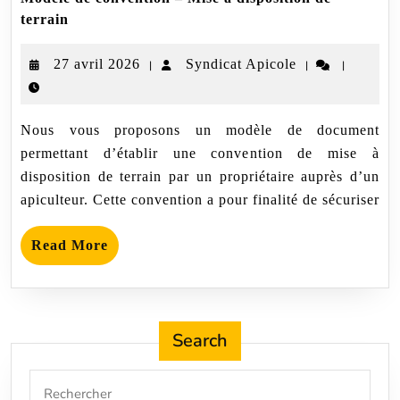
Modèle
terrain
de
convention
27
Syndicat
27 avril 2026
Syndicat Apicole
|
|
|
–
Mise
avril
Apicole
à
2026
disposition
Nous vous proposons un modèle de document
de
terrain
permettant d’établir une convention de mise à
disposition de terrain par un propriétaire auprès d’un
apiculteur. Cette convention a pour finalité de sécuriser
Read
Read More
More
Search
Search
for: