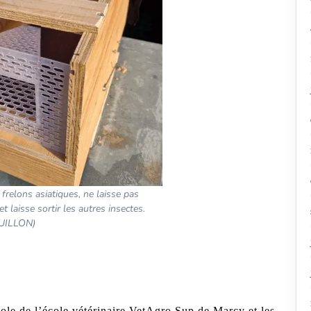
 frelons asiatiques, ne laisse pas
t laisse sortir les autres insectes.
GUILLON)
cole de l’école vétérinaire VetAgro Sup de Marcy et les