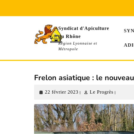
Skip
to
content
Syndicat d'Apiculture
SY
du Rhône
Région Lyonnaise et
AD
Métropole
Frelon asiatique : le nouvea
22
Le
22 février 2023
Le Progrès
|
|
février
Progrès
2023