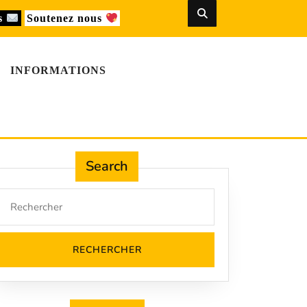
us
Soutenez nous
INFORMATIONS
Search
Search
for: