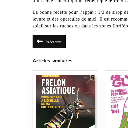
d’un cône sélectif qui ne retient que le frelon 
La bonne recette pour l’appât : 1/3 de sirop de
levure et des opercules de miel. Il est recomm
soleil sur les ruches ou dans les zones florifèr
Navigation
Précédent
de
Article
précédent
l’article
:
Articles similaires