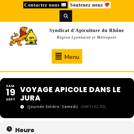
Skip
Contactez nous
Soutenez nous
to
content
Syndicat d'Apiculture du Rhône
Région Lyonnaise et Métropole
Menu
Menu
SAM
VOYAGE APICOLE DANS LE
19
JURA
SEPT
(Journée Entière: Samedi)
(GMT+02:00)
Heure