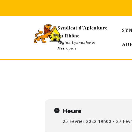
Skip
to
content
Syndicat d'Apiculture
SY
du Rhône
Région Lyonnaise et
AD
Métropole
VEN
DIM
SALON PRIMEV
25
27
19h00 - 18h00
(27)
(GMT
FÉV
Heure
25 Février 2022 19h00 - 27 Fév