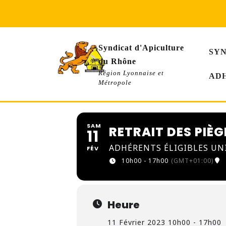
Skip
to
content
Syndicat d'Apiculture
SY
du Rhône
Région Lyonnaise et
AD
Métropole
SAM
RETRAIT DES PIÈG
11
ADHÉRENTS ÉLIGIBLES UN
FÉV
10h00 - 17h00
(GMT+01:00)
Heure
11 Février 2023 10h00 - 17h00