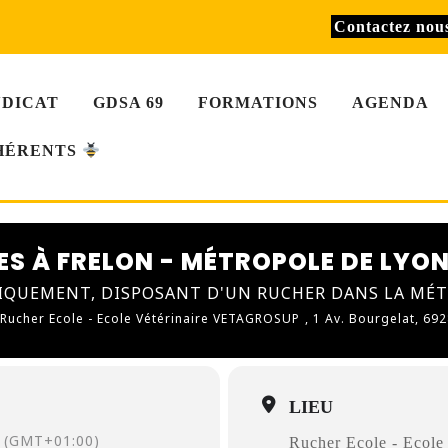
Contactez no
NDICAT
GDSA 69
FORMATIONS
AGENDA
HÉRENTS
ES À FRELON - MÉTROPOLE DE LYON
IQUEMENT, DISPOSANT D'UN RUCHER DANS LA MÉ
Rucher Ecole - Ecole Vétérinaire VETAGROSUP
, 1 Av. Bourgelat, 692
LIEU
(GMT+01:00)
Rucher Ecole - Eco