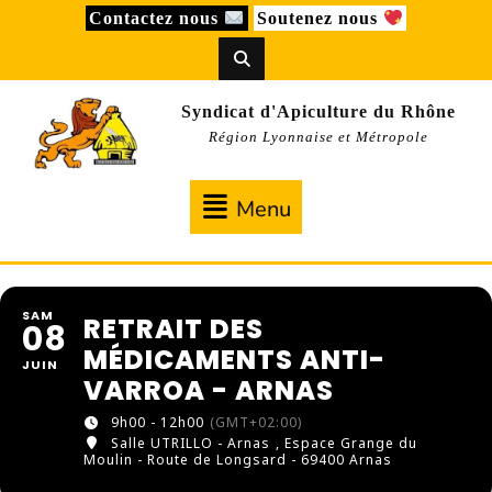
Skip
Contactez nous
Soutenez nous
to
content
Syndicat d'Apiculture du Rhône
Région Lyonnaise et Métropole
Menu
Menu
SAM
RETRAIT DES
08
MÉDICAMENTS ANTI-
JUIN
VARROA - ARNAS
9h00 - 12h00
(GMT+02:00)
Salle UTRILLO - Arnas
, Espace Grange du
Moulin - Route de Longsard - 69400 Arnas