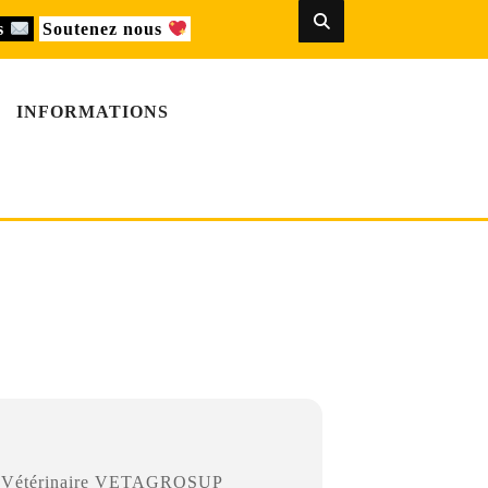
us
Soutenez nous
INFORMATIONS
280 Marcy-l'Étoile
le Vétérinaire VETAGROSUP