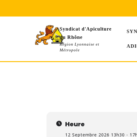
Skip
to
content
Syndicat d'Apiculture
SY
du Rhône
Région Lyonnaise et
AD
Métropole
SAM
FORMATION NIVEA
12
PRÉVOIR SON ÉQUIPEMEN
SEPT
13h30 - 17h00
(GMT+02:00)
Heure
12 Septembre 2026 13h30 - 17