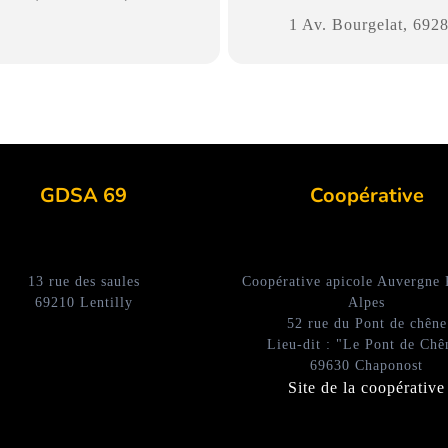
1 Av. Bourgelat, 6928
GDSA 69
Coopérative
13 rue des saules
Coopérative apicole Auvergne
69210 Lentilly
Alpes
52 rue du Pont de chêne
Lieu-dit : "Le Pont de Chê
69630 Chaponost
Site de la coopérative