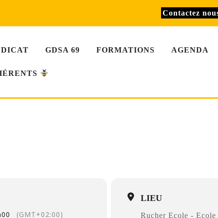
Contactez no
NDICAT
GDSA 69
FORMATIONS
AGENDA
HÉRENTS
U 1 - SESSION 7
T
Rucher Ecole - Ecole Vétérinaire VETAGROSUP
, 1 Av. Bourgelat, 69
LIEU
h00
(GMT+02:00)
Rucher Ecole - Eco