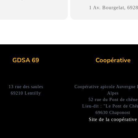
1 Av. Bourgelat, 6928
GDSA 69
Coopérative
13 rue des saules
Coopérative apicole Auvergne
69210 Lentilly
Alpes
52 rue du Pont de chêne
Lieu-dit : "Le Pont de Chê
69630 Chaponost
Site de la coopérative