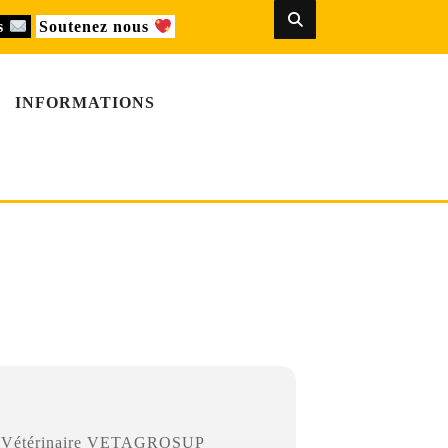
us
Soutenez nous
INFORMATIONS
280 Marcy-l'Étoile
le Vétérinaire VETAGROSUP