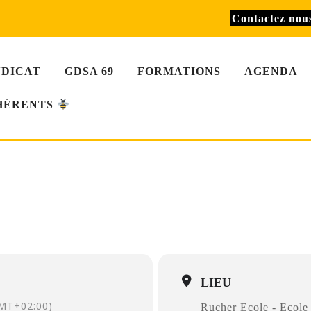
Contactez no
NDICAT
GDSA 69
FORMATIONS
AGENDA
HÉRENTS
U 1 - SESSION 5
T
Rucher Ecole - Ecole Vétérinaire VETAGROSUP
, 1 Av. Bourgelat, 69
LIEU
MT+02:00)
Rucher Ecole - Eco