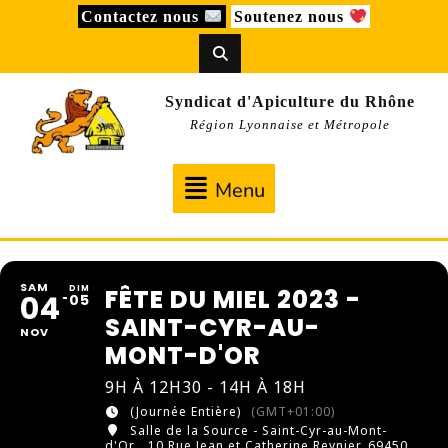
Skip
Contactez nous
Soutenez nous
to
content
Syndicat d'Apiculture du Rhône
Région Lyonnaise et Métropole
Menu
Menu
SAM
DIM
FÊTE DU MIEL 2023 -
04
05
SAINT-CYR-AU-
NOV
MONT-D'OR
9H À 12H30 - 14H À 18H
(Journée Entière)
(GMT+01:00)
Salle de la Source - Saint-Cyr-au-Mont-
d'Or
, 10 Rue Jean et Catherine Reynier, 69450