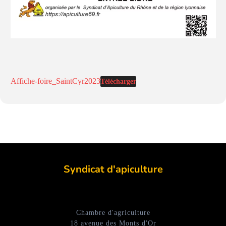
Affiche-foire_SaintCyr2023
Télécharger
Syndicat d'apiculture
Chambre d'agriculture
18 avenue des Monts d'Or