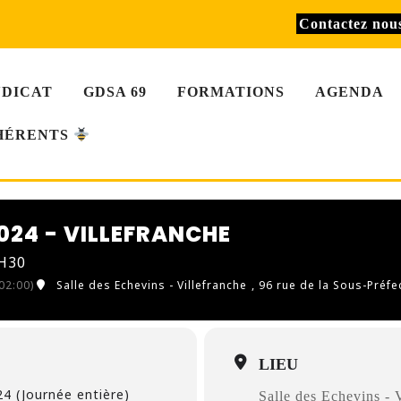
Contactez no
NDICAT
GDSA 69
FORMATIONS
AGENDA
HÉRENTS
2024 - VILLEFRANCHE
8H30
2:00)
Salle des Echevins - Villefranche
, 96 rue de la Sous-Préfe
LIEU
4 (Journée entière)
Salle des Echevins - 