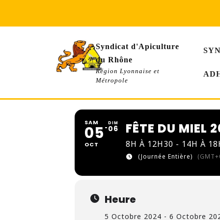
Skip
to
content
Syndicat d'Apiculture
SY
du Rhône
Région Lyonnaise et
AD
Métropole
SAM
DIM
FÊTE DU MIEL 
05
06
8H À 12H30 - 14H À 1
OCT
(Journée Entière)
(GMT+0
Heure
5 Octobre 2024 - 6 Octobre 202