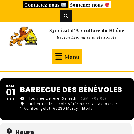
Skip
Contactez nous
Soutenez nous
to
content
Syndicat d'Apiculture du Rhône
Région Lyonnaise et Métropole
Menu
Menu
SAM
BARBECUE DES BÉNÉVOLES
01
(Journée Entière: Samedi)
(GMT+02:00)
JUIL
Rucher Ecole - Ecole Vétérinaire VETAGROSUP
,
1 Av. Bourgelat, 69280 Marcy-l'Étoile
Heure