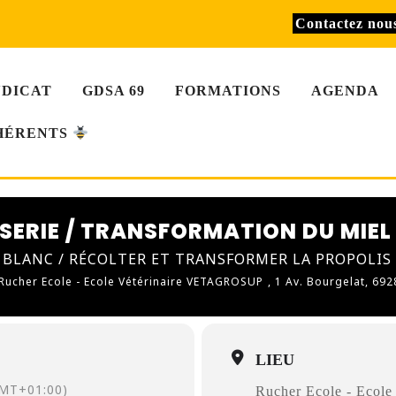
Contactez no
NDICAT
GDSA 69
FORMATIONS
AGENDA
HÉRENTS
FISERIE / TRANSFORMATION DU MIEL
T BLANC / RÉCOLTER ET TRANSFORMER LA PROPOLIS
Rucher Ecole - Ecole Vétérinaire VETAGROSUP
, 1 Av. Bourgelat, 692
LIEU
MT+01:00)
Rucher Ecole - Eco