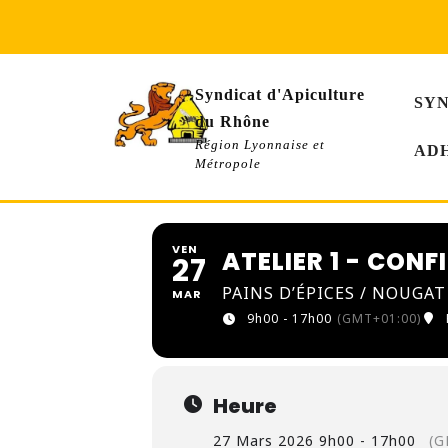
Skip
to
content
Syndicat d'Apiculture
SY
du Rhône
Région Lyonnaise et
AD
Métropole
VEN
ATELIER 1 - CON
27
PAINS D’ÉPICES / NOUGA
MAR
9h00 - 17h00
(GMT+01:00)
Heure
27 Mars 2026 9h00 - 17h00
(G