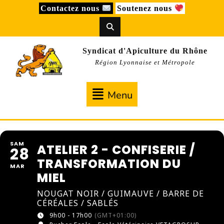
Skip
Contactez nous
Soutenez nous
to
content
Syndicat d'Apiculture du Rhône
Région Lyonnaise et Métropole
Menu
Menu
SAM
ATELIER 2 - CONFISERIE /
28
TRANSFORMATION DU
MAR
MIEL
NOUGAT NOIR / GUIMAUVE / BARRE DE
CÉRÉALES / SABLÉS
9h00 - 17h00
(GMT+01:00)